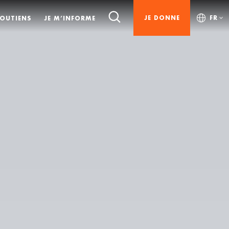
JE DONNE
FR
SOUTIENS
JE M’INFORME