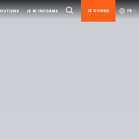
JE DONNE
FR
SOUTIENS
JE M’INFORME