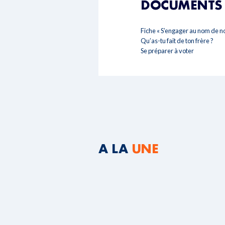
DOCUMENTS 
Fiche « S’engager au nom de not
Qu’as-tu fait de ton frère ?
Se préparer à voter
A LA
UNE