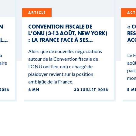
ARTICLE
ACT
UN
CONVENTION FISCALE DE
« 
L’ONU (3-13 AOÛT, NEW YORK)
RES
AL
: LA FRANCE FACE À SES
ACC
CONTRADICTIONS
MO
Alors que de nouvelles négociations
BUDGÉTAIRES
 a
Le F
autour de la Convention fiscale de
aire
août
l'ONU ont lieu, notre chargé de
part
plaidoyer revient sur la position
mond
ambigüe de la France.
2026
6 MN
30 JUILLET 2026
5 M