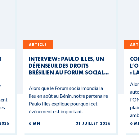
ARTICLE
ART
T
INTERVIEW : PAULO ILLES, UN
CO
DÉFENSEUR DES DROITS
L’O
BRÉSILIEN AU FORUM SOCIAL
: L
MONDIAL DU BÉNIN
CO
,
Alor
BU
Alors que le Forum social mondial a
auto
lieu en août au Bénin, notre partenaire
ment
l'ON
Paulo Illes explique pourquoi cet
ces
plai
événement est important.
ambi
2026
6 MN
31 JUILLET 2026
6 M