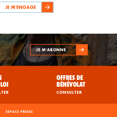
JE M'ENGAGE
JE M'ABONNE
S
OFFRES DE
LOI
BÉNÉVOLAT
LTER
CONSULTER
ESPACE PRESSE