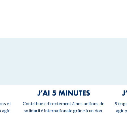
J’AI 5 MINUTES
J
ons et
Contribuez directement à nos actions de
S'eng
 agir.
solidarité internationale grâce à un don.
agir 