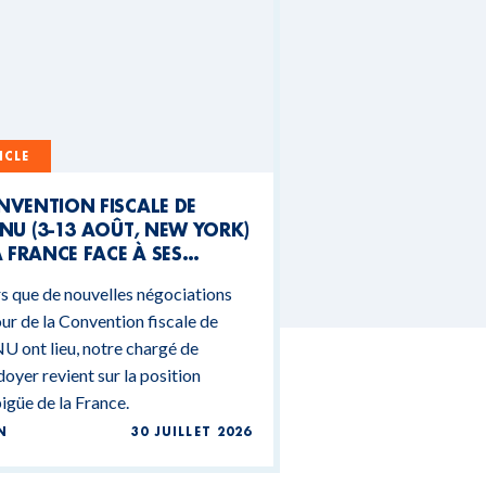
ICLE
NVENTION FISCALE DE
NU (3-13 AOÛT, NEW YORK)
A FRANCE FACE À SES
NTRADICTIONS
s que de nouvelles négociations
DGÉTAIRES
ur de la Convention fiscale de
U ont lieu, notre chargé de
doyer revient sur la position
güe de la France.
N
30 JUILLET 2026