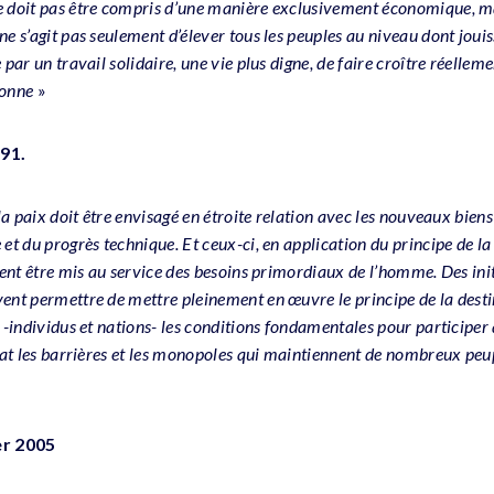
e doit pas être compris d’une manière exclusivement économique, m
ne s’agit pas seulement d’élever tous les peuples au niveau dont joui
par un travail solidaire, une vie plus digne, de faire croître réellemen
sonne
»
91.
 la paix doit être envisagé en étroite relation avec les nouveaux bien
et du progrès technique. Et ceux-ci, en application du principe de la
ivent être mis au service des besoins primordiaux de l’homme. Des in
ent permettre de mettre pleinement en œuvre le principe de la desti
s -individus et nations- les conditions fondamentales pour participe
abat les barrières et les monopoles qui maintiennent de nombreux pe
er 2005