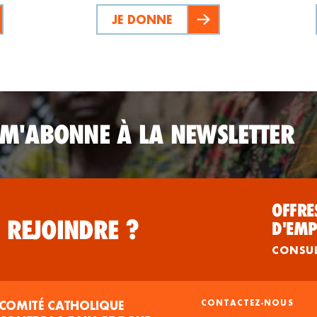
JE DONNE
 M'ABONNE À LA NEWSLETTER
OFFRE
 REJOINDRE ?
D'EMP
CONSU
COMITÉ CATHOLIQUE
CONTACTEZ-NOUS