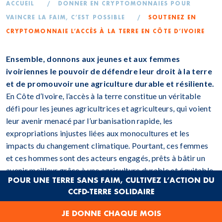
ACCUEIL
/
DONNER EN CRYPTOMONNAIES POUR
VAINCRE LA FAIM, C’EST POSSIBLE
/
SOUTENEZ EN
CRYPTOMONNAIE L’ACCÈS À LA TERRE EN CÔTE D’IVOIRE
Ensemble, donnons aux jeunes et aux femmes
ivoiriennes le pouvoir de défendre leur droit à la terre
et de promouvoir une agriculture durable et résiliente.
En Côte d’Ivoire, l’accès à la terre constitue un véritable
défi pour les jeunes agricultrices et agriculteurs, qui voient
leur avenir menacé par l’urbanisation rapide, les
expropriations injustes liées aux monocultures et les
impacts du changement climatique. Pourtant, ces femmes
et ces hommes sont des acteurs engagés, prêts à bâtir un
avenir meilleur grâce à une agriculture durable et équitable.
POUR UNE TERRE SANS FAIM, CULTIVEZ L’ACTION DU
Le projet porté par
Jeunes Volontaires pour
CCFD-TERRE SOLIDAIRE
l’Environnement (JVE Côte d’Ivoire)
, en partenariat avec le
CCFD-Terre Solidaire, vise précisément à renforcer leur
JE DONNE CHAQUE MOIS
autonomie en leur donnant les moyens de faire valoir leurs