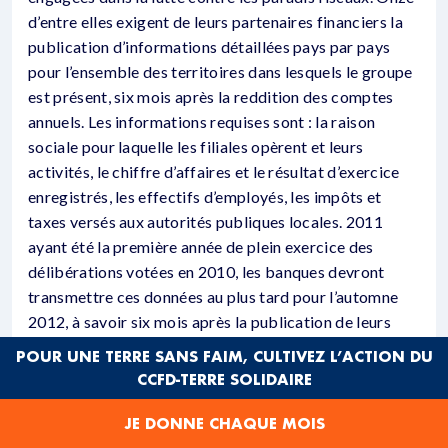
d’entre elles exigent de leurs partenaires financiers la
publication d’informations détaillées pays par pays
pour l’ensemble des territoires dans lesquels le groupe
est présent, six mois après la reddition des comptes
annuels. Les informations requises sont : la raison
sociale pour laquelle les filiales opèrent et leurs
activités, le chiffre d’affaires et le résultat d’exercice
enregistrés, les effectifs d’employés, les impôts et
taxes versés aux autorités publiques locales. 2011
ayant été la première année de plein exercice des
délibérations votées en 2010, les banques devront
transmettre ces données au plus tard pour l’automne
2012, à savoir six mois après la publication de leurs
comptes. Les régions devraient donc être en mesure de
POUR UNE TERRE SANS FAIM, CULTIVEZ L’ACTION DU
faire un bilan de leur action à la fi n de cette année.
CCFD-TERRE SOLIDAIRE
CES DÉLIBÉRATIONS SONT-
JE DONNE CHAQUE MOIS