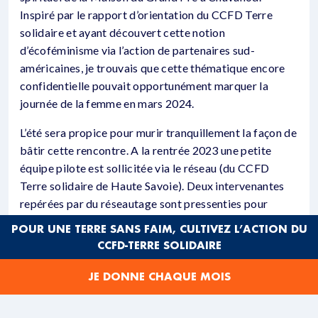
Inspiré par le rapport d’orientation du CCFD Terre
solidaire et ayant découvert cette notion
d’écoféminisme via l’action de partenaires sud-
américaines, je trouvais que cette thématique encore
confidentielle pouvait opportunément marquer la
journée de la femme en mars 2024.
L’été sera propice pour murir tranquillement la façon de
bâtir cette rencontre. A la rentrée 2023 une petite
équipe pilote est sollicitée via le réseau (du CCFD
Terre solidaire de Haute Savoie). Deux intervenantes
repérées par du réseautage sont pressenties pour
participer à cet après-midi : Anne Guillard et Magali
POUR UNE TERRE SANS FAIM, CULTIVEZ L’ACTION DU
Calise respectivement docteurs en théologie et en
CCFD-TERRE SOLIDAIRE
philosophie.
JE DONNE CHAQUE MOIS
Une organisation en mode projet est mise en place,
calendrier de travail, réunions de calage avec les