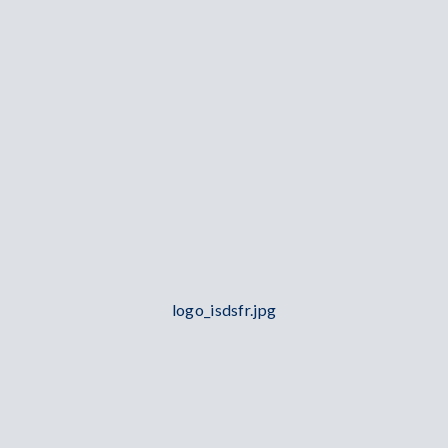
logo_isdsfr.jpg