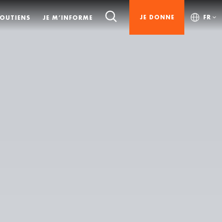
JE DONNE
FR
SOUTIENS
JE M’INFORME