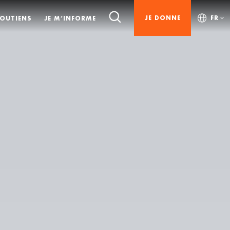
JE DONNE
FR
SOUTIENS
JE M’INFORME