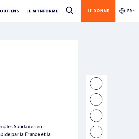
JE DONNE
FR
SOUTIENS
JE M’INFORME
S
euples Solidaires en
pide par la France et la