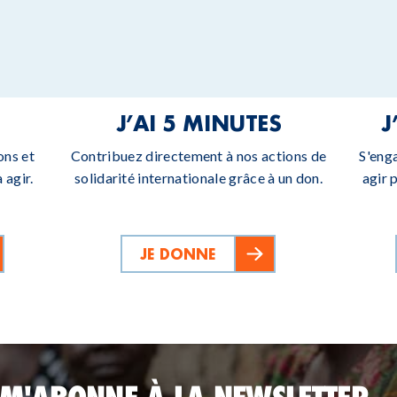
J’AI 5 MINUTES
J
ons et
Contribuez directement à nos actions de
S'eng
 agir.
solidarité internationale grâce à un don.
agir 
JE DONNE