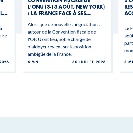
UN
CONVENTION FISCALE DE
« 
L’ONU (3-13 AOÛT, NEW YORK)
RES
AL
: LA FRANCE FACE À SES
ACC
CONTRADICTIONS
MO
Alors que de nouvelles négociations
BUDGÉTAIRES
 a
Le F
autour de la Convention fiscale de
aire
août
l'ONU ont lieu, notre chargé de
part
plaidoyer revient sur la position
mond
ambigüe de la France.
2026
6 MN
30 JUILLET 2026
5 M