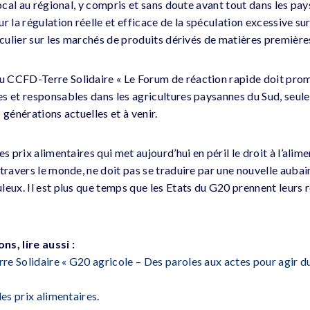
local au régional, y compris et sans doute avant tout dans les pays
r la régulation réelle et efficace de la spéculation excessive su
iculier sur les marchés de produits dérivés de matières première
 CCFD-Terre Solidaire « Le Forum de réaction rapide doit pro
s et responsables dans les agricultures paysannes du Sud, seule
 générations actuelles et à venir.
es prix alimentaires qui met aujourd’hui en péril le droit à l’ali
 travers le monde, ne doit pas se traduire par une nouvelle auba
eux. Il est plus que temps que les Etats du G20 prennent leurs r
s, lire aussi :
e Solidaire « G20 agricole – Des paroles aux actes pour agir d
les prix alimentaires
.