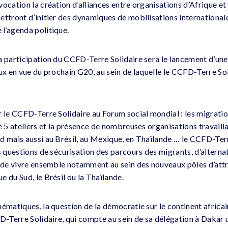
ocation la création d’alliances entre organisations d’Afrique et 
ettront d’initier des dynamiques de mobilisations international
l’agenda politique.
la participation du CCFD-Terre Solidaire sera le lancement d’u
ux en vue du prochain G20, au sein de laquelle le CCFD-Terre Sol
r le CCFD-Terre Solidaire au Forum social mondial : les migratio
e 5 ateliers et la présence de nombreuses organisations travaill
d mais aussi au Brésil, au Mexique, en Thaïlande … le CCFD-Terr
es questions de sécurisation des parcours des migrants, d’altern
t de vivre ensemble notamment au sein des nouveaux pôles d’att
 du Sud, le Brésil ou la Thaïlande.
ématiques, la question de la démocratie sur le continent africai
-Terre Solidaire, qui compte au sein de sa délégation à Dakar