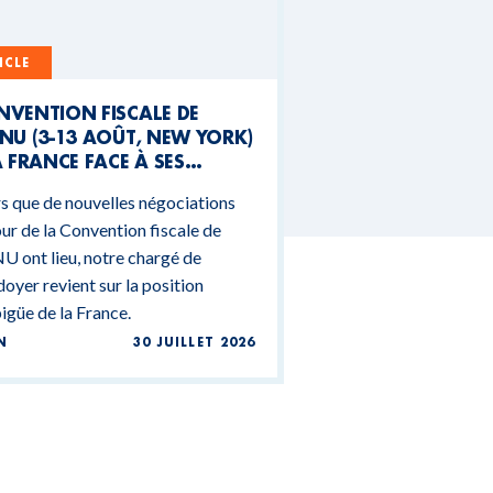
ICLE
NVENTION FISCALE DE
NU (3-13 AOÛT, NEW YORK)
A FRANCE FACE À SES
NTRADICTIONS
s que de nouvelles négociations
DGÉTAIRES
ur de la Convention fiscale de
U ont lieu, notre chargé de
doyer revient sur la position
güe de la France.
N
30 JUILLET 2026