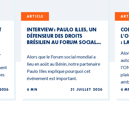
ARTICLE
ART
T
INTERVIEW : PAULO ILLES, UN
CO
DÉFENSEUR DES DROITS
L’O
BRÉSILIEN AU FORUM SOCIAL
: L
MONDIAL DU BÉNIN
CO
,
Alor
BU
Alors que le Forum social mondial a
auto
lieu en août au Bénin, notre partenaire
ment
l'ON
Paulo Illes explique pourquoi cet
ces
plai
événement est important.
ambi
2026
6 MN
31 JUILLET 2026
6 M