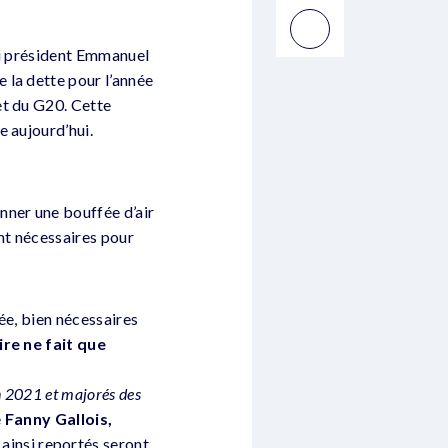
du président Emmanuel
 la dette pour l’année
et du G20. Cette
e aujourd’hui.
nner une bouffée d’air
nt nécessaires pour
ée, bien nécessaires
re ne fait que
n 2021 et majorés des
e
Fanny Gallois,
ainsi reportés seront