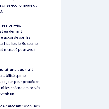
 la crise économique qui
0.
iers privés,
est également
ire accordé par les
articulier, le Royaume
ait menacé pour avoir
nulations pourrait
enabilité qui ne
à ce jour pour procéder
 ni les créanciers privés
évenir un
n d’un mécanisme onusien