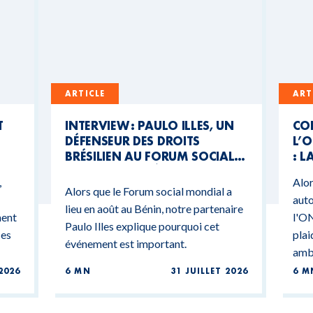
ARTICLE
ART
T
INTERVIEW : PAULO ILLES, UN
CO
DÉFENSEUR DES DROITS
L’O
BRÉSILIEN AU FORUM SOCIAL
: L
MONDIAL DU BÉNIN
CO
,
Alor
BU
Alors que le Forum social mondial a
auto
lieu en août au Bénin, notre partenaire
ment
l'ON
Paulo Illes explique pourquoi cet
ces
plai
événement est important.
ambi
2026
6 MN
31 JUILLET 2026
6 M