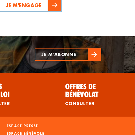
JE M'ENGAGE
JE M'ABONNE
S
OFFRES DE
LOI
BÉNÉVOLAT
LTER
CONSULTER
ESPACE PRESSE
ESPACE BÉNÉVOLE