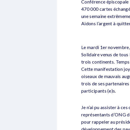
Conférence épiscopale !)
470 000 cartes échangée
une semaine extrêmement
Aidons l’argent à quitter
Le mardi 1er novembre, à
Solidaire venus de tous
trois continents. Temps
Cette manifestation joye
oiseaux de mauvais aug
trois de ses partenaires
participants (e)s.
Je n’ai pu assister à ce
représentants d’ONG de
pour rappeler au préside
développement des pay