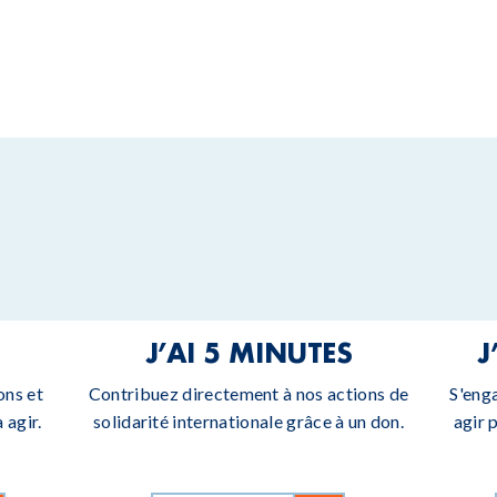
J’AI 5 MINUTES
J
ons et
Contribuez directement à nos actions de
S'eng
 agir.
solidarité internationale grâce à un don.
agir 