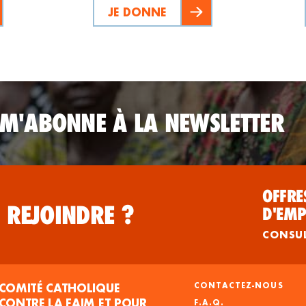
JE DONNE
 M'ABONNE À LA NEWSLETTER
OFFRE
 REJOINDRE ?
D'EMP
CONSU
COMITÉ CATHOLIQUE
CONTACTEZ-NOUS
CONTRE LA FAIM ET POUR
F.A.Q.