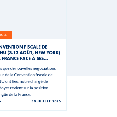
ICLE
NVENTION FISCALE DE
NU (3-13 AOÛT, NEW YORK)
A FRANCE FACE À SES
NTRADICTIONS
s que de nouvelles négociations
DGÉTAIRES
ur de la Convention fiscale de
U ont lieu, notre chargé de
doyer revient sur la position
güe de la France.
N
30 JUILLET 2026