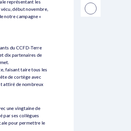
tale représentant les
a vécu, début novembre,
 de notre campagne «
litants du CCFD-Terre
et dix partenaires de
mmet.
, faisant taire tous les
tête de cortège avec
ont attiré de nombreux
avec une vingtaine de
é par ses collègues
scale pour permettre le