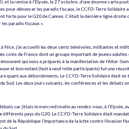
, et la remise à l’Élysée, le 27 octobre, d’une énorme carte pos
s pour dénoncer les paradis fiscaux, le CCFD-Terre Solidaire 
 forte pour le G20 de Cannes. C’était la dernière ligne droite
 les paradis fiscaux ».
 Nice, j’ai accueilli les deux cents bénévoles, militantes et mi
 les coins de France dont un groupe important de jeunes adultes 
 émouvant qui nous a préparés à la manifestation de l’Alter-So
use et bon enfant (huit à neuf mille participants) fut une réussite
ure quant aux débordements. Le CCFD-Terre Solidaire était en 
 du Sud. Les deux jours suivants, les conférences et les débats 
s débats car j’étais le mercredi matin au rendez-vous, à l’Elysée, 
 différents pays du G20. Le CCFD-Terre Solidaire était mandat
nt de la République l’importance de la lutte contre l’évasion fi
s du Sud.