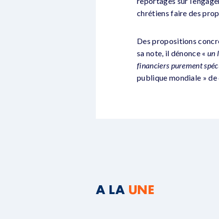
reportages sur l’engage
chrétiens faire des prop
Des propositions concrèt
sa note, il dénonce «
un 
financiers purement spécu
publique mondiale » de
A LA
UNE