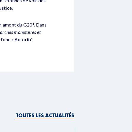
nt étonnés de voir des
ustice.
 en amont du G20*. Dans
marchés monétaires et
 d’une « Autorité
TOUTES LES ACTUALITÉS