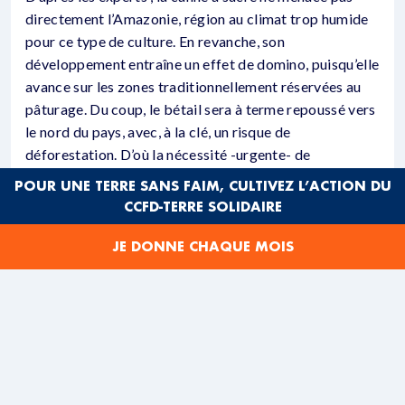
directement l’Amazonie, région au climat trop humide
pour ce type de culture. En revanche, son
développement entraîne un effet de domino, puisqu’elle
avance sur les zones traditionnellement réservées au
pâturage. Du coup, le bétail sera à terme repoussé vers
le nord du pays, avec, à la clé, un risque de
déforestation. D’où la nécessité -urgente- de
déterminer des zones agricoles pour chacune de ces
POUR UNE TERRE SANS FAIM, CULTIVEZ L’ACTION DU
activités.
CCFD-TERRE SOLIDAIRE
Autre inquiétude majeure : les conséquences
JE DONNE CHAQUE MOIS
environnementales du mode de production de la canne
à sucre. Dans leur travail d’alerte de l’opinion publique,
les organisations de protection de l’environnement
argumentent –malheureusement- à partir d’analyses et
expertises inquiétantes.
Afin de faciliter la récolte manuelle et d’améliorer la