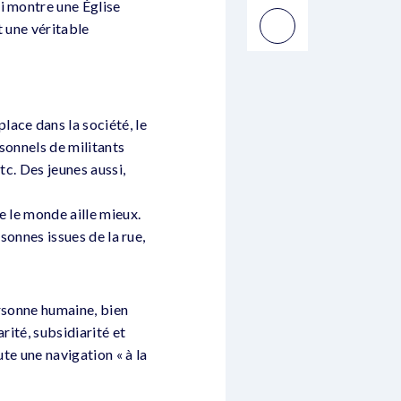
i montre une Église
t une véritable
ace dans la société, le
sonnels de militants
tc. Des jeunes aussi,
e le monde aille mieux.
rsonnes issues de la rue,
ersonne humaine, bien
rité, subsidiarité et
te une navigation « à la