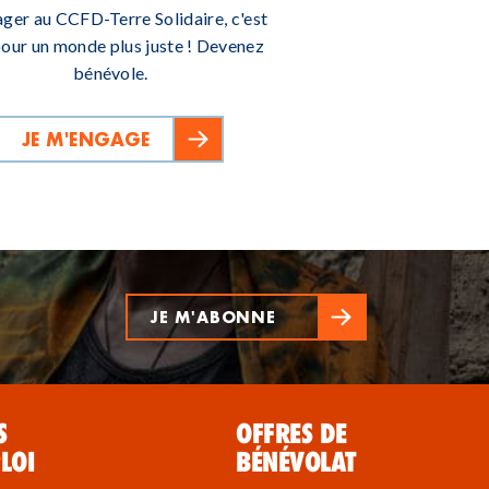
ager au CCFD-Terre Solidaire, c'est
pour un monde plus juste ! Devenez
bénévole.
JE M'ENGAGE
JE M'ABONNE
S
OFFRES DE
LOI
BÉNÉVOLAT