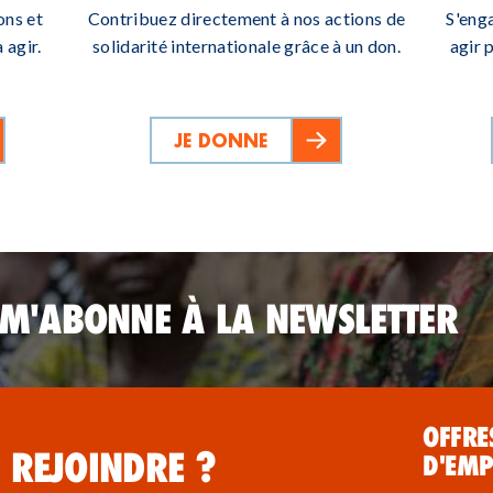
ons et
Contribuez directement à nos actions de
S'eng
 agir.
solidarité internationale grâce à un don.
agir 
JE DONNE
 M'ABONNE À LA NEWSLETTER
OFFRE
 REJOINDRE ?
D'EMP