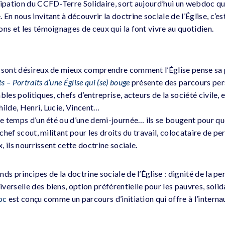
cipation du CCFD-Terre Solidaire, sort aujourd’hui un webdoc qu
En nous invitant à découvrir la doctrine sociale de l’Église, c’es
ns et les témoignages de ceux qui la font vivre au quotidien.
 sont désireux de mieux comprendre comment l’Église pense sa pl
s – Portraits d’une Église qui (se) bouge
présente des parcours per
les politiques, chefs d’entreprise, acteurs de la société civile, e
hilde, Henri, Lucie, Vincent…
 le temps d’un été ou d’une demi-journée… ils se bougent pour qu
 chef scout, militant pour les droits du travail, colocataire de pe
x, ils nourrissent cette doctrine sociale.
ds principes de la doctrine sociale de l’Église : dignité de la p
erselle des biens, option préférentielle pour les pauvres, solida
oc
est conçu comme un parcours d’initiation qui offre à l’internau