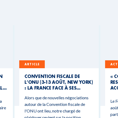
ARTICLE
ACT
UN
CONVENTION FISCALE DE
« 
L’ONU (3-13 AOÛT, NEW YORK)
RES
AL
: LA FRANCE FACE À SES
ACC
CONTRADICTIONS
MO
Alors que de nouvelles négociations
BUDGÉTAIRES
 a
Le F
autour de la Convention fiscale de
aire
août
l'ONU ont lieu, notre chargé de
part
plaidoyer revient sur la position