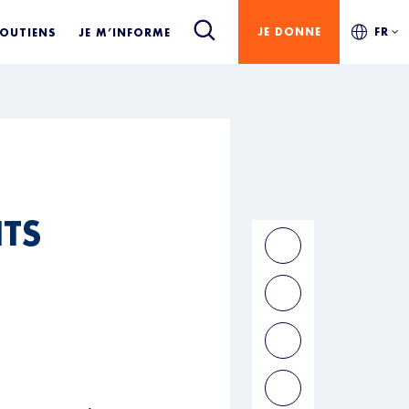
JE DONNE
FR
SOUTIENS
JE M’INFORME
ITS