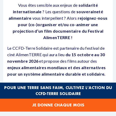
Vous êtes sensible aux enjeux de
solidarité
internationale
? Les questions de
souveraineté
alimentaire
vous interpellent ? Alors
rejoignez-nous
pour (co-)organiser et/ou co-animer une
projection d’un film documentaire du Festival
AlimenTERRE !
Le CCFD-Terre Solidaire est partenaire du festival de
ciné AlimenTERRE qui aura lieu
du 15 octobre au 30
novembre 2026
et propose des films autour des
enjeux alimentaires mondiaux et des alternatives
pour un système alimentaire durable et solidaire.
Pour en savoir + :
« Festival Alimenterre : des leviers
POUR UNE TERRE SANS FAIM, CULTIVEZ L’ACTION DU
qui fonctionnent en Languedoc-Roussillon-Vaucluse ! »
CCFD-TERRE SOLIDAIRE
et le programme de la
précédente édition 2025 dans la
région
JE DONNE CHAQUE MOIS
PARTICIPEZ À UNE SESSION