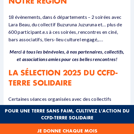
NOTRE RÉGION
18 évènements, dans 6 départements – 2 soirées avec
Lara Beau, du collectif Buzuruna Juzuruna et… plus de
600 participant.e.s à ces soirées, rencontres en ciné,
bars associatifs, tiers-lieu culturel engagé,….
Merci à tous les bénévoles, à nos partenaires, collectifs,
et associations amies pour ces belles rencontres!
LA SÉLECTION 2025 DU CCFD-
TERRE SOLIDAIRE
Certaines séances organisées avec des collectifs
engagés sur des actions locales peuvent comprendre
POUR UNE TERRE SANS FAIM, CULTIVEZ L’ACTION DU
d’autres films. Nous présentons également quelques
CCFD-TERRE SOLIDAIRE
unes des séances organisées par d’autres collectifs.
JE DONNE CHAQUE MOIS
Retrouvez
l’ensemble des séances AlimenTERRE