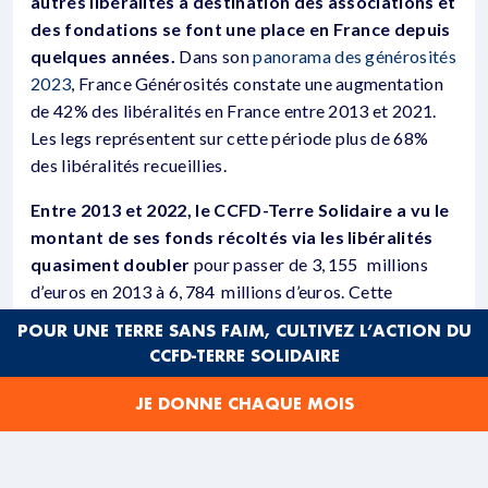
autres libéralités à destination des associations et
des fondations se font une place en France depuis
quelques années.
Dans son
panorama des générosités
2023
, France Générosités constate une augmentation
de 42% des libéralités en France entre 2013 et 2021.
Les legs représentent sur cette période plus de 68%
des libéralités recueillies.
Entre 2013 et 2022, le CCFD-Terre Solidaire a vu le
montant de ses fonds récoltés via les libéralités
quasiment doubler
pour passer de 3, 155 millions
d’euros en 2013 à 6, 784 millions d’euros. Cette
tendance devrait s’accentuer compte tenu du
POUR UNE TERRE SANS FAIM, CULTIVEZ L’ACTION DU
vieillissement de la population et de l’âge moyen des
CCFD-TERRE SOLIDAIRE
donateurs français : 62 ans. On constate par ailleurs
une forte représentation des 75 ans parmi les
JE DONNE CHAQUE MOIS
donateurs.
UN NOUVEL ENJEU POUR LES