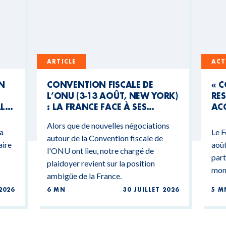
ARTICLE
ACT
UN
CONVENTION FISCALE DE
« 
L’ONU (3-13 AOÛT, NEW YORK)
RES
AL
: LA FRANCE FACE À SES
ACC
CONTRADICTIONS
MO
Alors que de nouvelles négociations
BUDGÉTAIRES
 a
Le F
autour de la Convention fiscale de
aire
août
l'ONU ont lieu, notre chargé de
part
plaidoyer revient sur la position
mond
ambigüe de la France.
2026
6 MN
30 JUILLET 2026
5 M