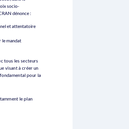
hoix socio-
a CRAN dénonce :
nnel et attentatoire
er le mandat
c tous les secteurs
ue visant à créer un
t fondamental pour la
otamment le plan