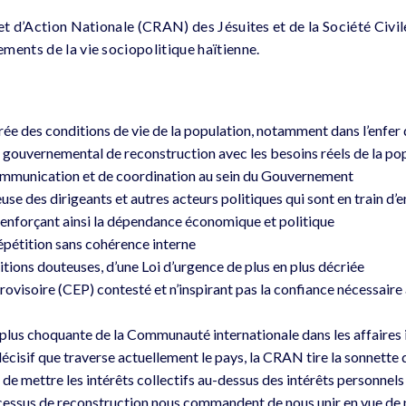
et d’Action Nationale (CRAN) des Jésuites et de la Société Civil
ments de la vie sociopolitique haïtienne.
rée des conditions de vie de la population, notamment dans l’enfer 
n gouvernemental de reconstruction avec les besoins réels de la po
communication et de coordination au sein du Gouvernement
use des dirigeants et autres acteurs politiques qui sont en train d’
 renforçant ainsi la dépendance économique et politique
répétition sans cohérence interne
itions douteuses, d’une Loi d’urgence de plus en plus décriée
rovisoire (CEP) contesté et n’inspirant pas la confiance nécessaire 
 plus choquante de la Communauté internationale dans les affaires 
 décisif que traverse actuellement le pays, la CRAN tire la sonnette 
 de mettre les intérêts collectifs au-dessus des intérêts personnels 
cessus de reconstruction nous commandent de nous unir en vue de p