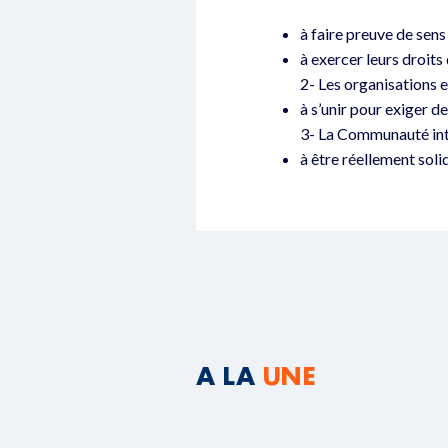
à faire preuve de sens
à exercer leurs droit
2- Les organisations e
à s’unir pour exiger d
3- La Communauté int
à être réellement soli
A LA
UNE