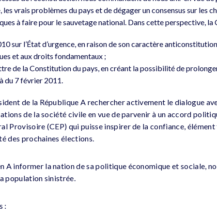
é, les vrais problèmes du pays et de dégager un consensus sur les c
ques à faire pour le sauvetage national. Dans cette perspective, l
2010 sur l’État d’urgence, en raison de son caractère anticonstitutio
ques et aux droits fondamentaux ;
lettre de la Constitution du pays, en créant la possibilité de prolong
à du 7 février 2011.
sident de la République A rechercher activement le dialogue ave
sations de la société civile en vue de parvenir à un accord politiq
al Provisoire (CEP) qui puisse inspirer de la confiance, élémen
ité des prochaines élections.
 A informer la nation de sa politique économique et sociale, n
a population sinistrée.
s :