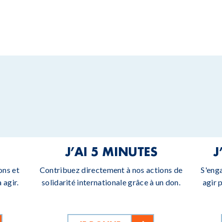
J’AI 5 MINUTES
J
ons et
Contribuez directement à nos actions de
S'eng
 agir.
solidarité internationale grâce à un don.
agir 