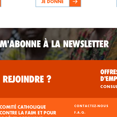
JE DONNE
 M'ABONNE À LA NEWSLETTER
OFFRE
 REJOINDRE ?
D'EMP
CONSU
COMITÉ CATHOLIQUE
CONTACTEZ-NOUS
CONTRE LA FAIM ET POUR
F.A.Q.