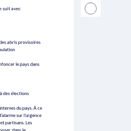
e suit avec
des abris provisoires
pulation
enfoncer le pays dans
à des élections
internes du pays. À ce
d’alarme sur l’urgence
et partisans. Les
oser, dans le