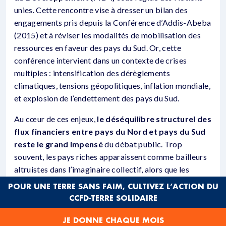
unies. Cette rencontre vise à dresser un bilan des
engagements pris depuis la Conférence d’Addis-Abeba
(2015) et à réviser les modalités de mobilisation des
ressources en faveur des pays du Sud. Or, cette
conférence intervient dans un contexte de crises
multiples : intensification des dérèglements
climatiques, tensions géopolitiques, inflation mondiale,
et explosion de l’endettement des pays du Sud.
Au cœur de ces enjeux,
le déséquilibre structurel des
flux financiers entre pays du Nord et pays du Sud
reste le grand impensé
du débat public. Trop
souvent, les pays riches apparaissent comme bailleurs
altruistes dans l’imaginaire collectif, alors que les
données révèlent
une réalité inversée
: les pays du
POUR UNE TERRE SANS FAIM, CULTIVEZ L’ACTION DU
Sud transfèrent plus de ressources au Nord qu’ils n’en
CCFD-TERRE SOLIDAIRE
reçoivent, à travers le service de la dette, la fuite des
capitaux ou les transferts des bénéfices par les
JE DONNE CHAQUE MOIS