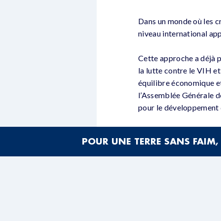
Dans un monde où les cri
niveau international ap
Cette approche a déjà p
la lutte contre le VIH et
équilibre économique et
l’Assemblée Générale de
pour le développement 
Dans le cadre de la 10 
POUR UNE TERRE SANS FAIM, 
? » organisée à Dijon l
internationale de l’ESS e
Elle est organisé