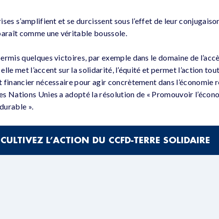
ses s’amplifient et se durcissent sous l’effet de leur conjugaison
paraît comme une véritable boussole.
ermis quelques victoires, par exemple dans le domaine de l’accè
 elle met l’accent sur la solidarité, l’équité et permet l’action to
 financier nécessaire pour agir concrètement dans l’économie r
s Nations Unies a adopté la résolution de « Promouvoir l’économ
durable ».
édition des Journées de l’Économie Autrement « Face aux tempêt
CULTIVEZ L’ACTION DU CCFD-TERRE SOLIDAIRE
es 27 et 28 novembre, une table-ronde réunira 5 acteurs qui inca
t la « chaine de solidarité financière » (finance solidaire)
e le Vendredi 28 novembre de 11h30 à 13h00 au Conseil rég
Franche Comté Salle 112.