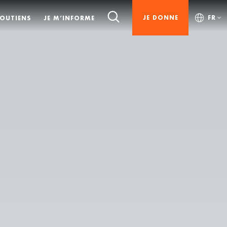
JE DONNE
FR
SOUTIENS
JE M’INFORME