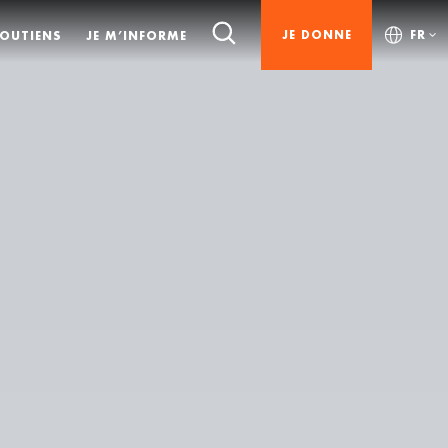
JE DONNE
FR
SOUTIENS
JE M’INFORME