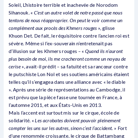
Soleil, L’histoire terrible et inachevée de Norodom
Sihanouk. «
C’est un autre volet de notre passé que nous
tentons de nous réapproprier. On peut le voir comme un
complément aux procès des Khmers rouges
», glisse
Khuon Det. De fait, le réquisitoire contre l’ancien roi est
sévère. Même si l’ex-souverain n’entretenait pas
d’illusion sur les Khmers rouges – «
Quand ils n’auront
plus besoin de moi, ils me cracheront comme un noyau de
cerise
», avait-il prédit – sa fatuité et sa rancœur contre
le putschiste Lon Nol et ses soutiens américains étaient
telles qu’il s’engagea dans une alliance avec « le diable
». Après une série de représentations au Cambodge, il
est prévu que la pièce fasse une tournée en France, à
l’automne 2011, et aux États-Unis en 2013.
Mais l’accent est surtout mis sur le cirque, école de
solidarité. «
Les acrobates doivent pouvoir pleinement
compter les uns sur les autres, sinon c’est l’accident.
» Fort
d’une renommée croissante, le cirque de Battambang