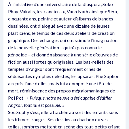
À l’initiative d’une universitaire de la diaspora, Soko
Phay-Vakalis, les « anciens », Vann Nath ainsi que Séra,
cinquante ans, peintre et auteur d’albums de bandes
dessinées, ont dialogué avec une dizaine de jeunes
plasticiens, le temps de ces deux ateliers de création
graphique. Des échanges qui ont stimulé l’imagination
de la nouvelle génération – qui n’a pas connu le
génocide – et donné naissance à une série d’œuvres de
fiction aussi fortes qu’originales. Les bas-reliefs des
temples d’Angkor sont fréquemment ornés de
séduisantes nymphes célestes, les apsaras. Phe Sophon
a repris l’une d’elles, mais lui a composé une tête de
mort, réminiscence des propos mégalomaniaques de
Pol Pot : «
Puisque notre peuple a été capable d’édifier
Angkor, tout lui est possible.
»
Sou Sophy s’est, elle, attachée au sort des enfants sous
les Khmers rouges. Ses dessins au charbon ou ses
toiles, sombres mettent en scène des tout-petits criant