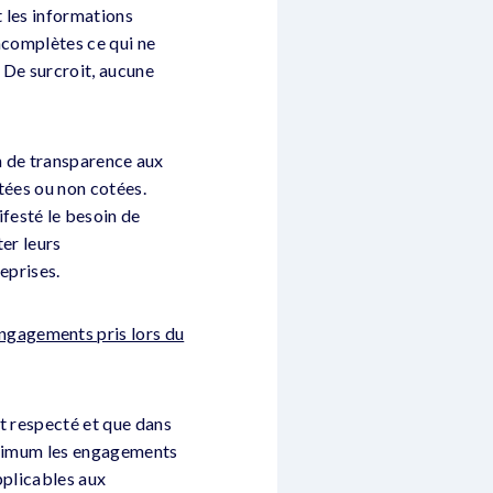
t les informations
ncomplètes ce qui ne
 De surcroit, aucune
ion de transparence aux
tées ou non cotées.
festé le besoin de
er leurs
eprises.
ngagements pris lors du
it respecté et que dans
minimum les engagements
pplicables aux