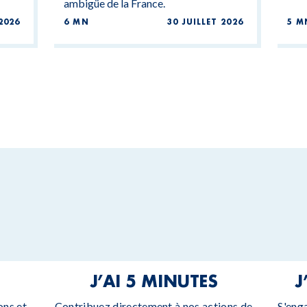
ambigüe de la France.
2026
6 MN
30 JUILLET 2026
5 M
J’AI 5 MINUTES
J
ons et
Contribuez directement à nos actions de
S'eng