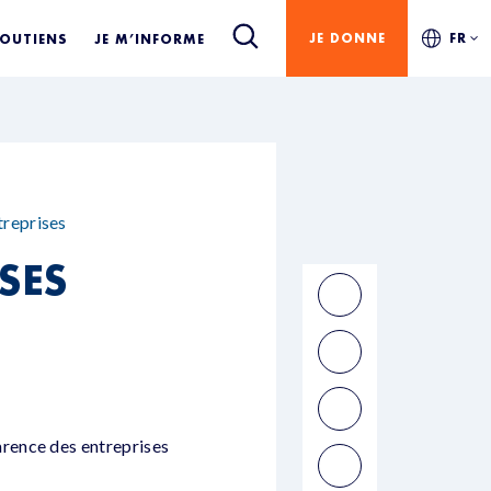
JE DONNE
FR
SOUTIENS
JE M’INFORME
treprises
SES
rence des entreprises