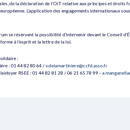
les, de la déclaration de l’OIT relative aux principes et droits
n européenne. L’application des engagements internationaux sousc
um se réservent la possibilité d’intervenir devant le Conseil d’Ét
orme à l’esprit et la lettre de la loi.
lidaire :
ière
: 01 44 82 80 64 /
v.delamartiniere@ccfd.asso.fr
laidoyer RSEE : 01 44 82 81 28 / 06 21 65 78 99 –
a.manganella