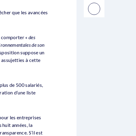
êcher que les avancées
it comporter «
des
vironnementales de son
isposition suppose un
s assujetties à cette
lus de 500 salariés,
ration d’une liste
pour les entreprises
 huit années, la
ransparence. S’il est