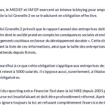
nes, le MEDEF et l’AFEP exercent un intense lobbying pour emp
e la loi Grenelle 2 ne se traduisent en obligation effective.
 loi Grenelle 2 prévoit que le rapport annuel des entreprises do
ère dont la société prend en compte les conséquences sociales et en
ngagements sociétaux en faveur du développement durable
». Cette d
nt la liste de ces informations, ainsi que la taille des entreprise
 attendu depuis 8 mois.
rd’hui à ce que cette obligation s’applique aux entreprises de p
t relevé à 5000 salariés. Il s’oppose aussi, ouvertement, à l’élabo
obligatoires.
l du reporting extra-financier fixé dans la loi NRE depuis 2001 
urse est insatisfaisant et doit être profondément réformé. Après
 ignore toujours la loi, en refusant complètement l’exercice de t