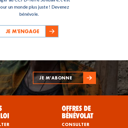
pour un monde plus juste ! Devenez
bénévole.
JE M'ENGAGE
JE M'ABONNE
S
OFFRES DE
LOI
BÉNÉVOLAT
LTER
CONSULTER