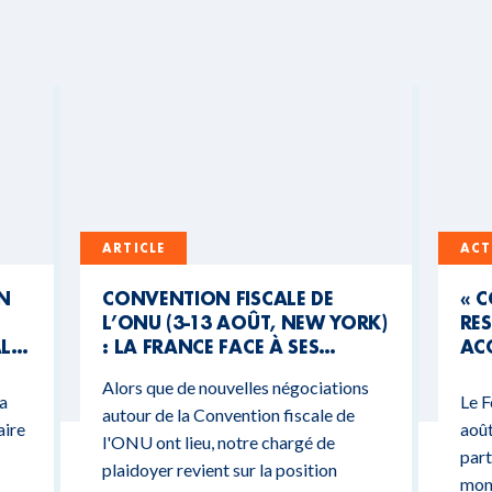
ARTICLE
ACT
UN
CONVENTION FISCALE DE
« 
L’ONU (3-13 AOÛT, NEW YORK)
RES
AL
: LA FRANCE FACE À SES
ACC
CONTRADICTIONS
MO
Alors que de nouvelles négociations
BUDGÉTAIRES
 a
Le F
autour de la Convention fiscale de
aire
août
l'ONU ont lieu, notre chargé de
part
plaidoyer revient sur la position
mond