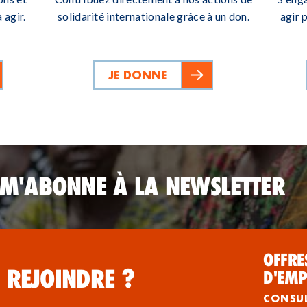
 agir.
solidarité internationale grâce à un don.
agir 
JE DONNE
 M'ABONNE À LA NEWSLETTER
OFFRE
 REJOINDRE ?
D'EMP
CONSU