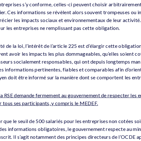
ntreprises s’y conforme, celles-ci peuvent choisir arbitrairemen
lier. Ces informations se révèlent alors souvent trompeuses ou i
écier les impacts sociaux et environnementaux de leur activité.
ur les entreprises ne remplissant pas cette obligation.
é de la loi, l’intérêt de l’article 225 est d’élargir cette obligat
vent avoir les impacts les plus dommageables, qu’elles soient co
seurs socialement responsables, qui ont depuis longtemps mani
s informations pertinentes, fiables et comparables afin d’orient
yen doit être informé sur la manière dont se comportent les entr
la RSE demande fermement au gouvernement de respecter les e
r tous ses participants, y compris le MEDEF.
r que le seuil de 500 salariés pour les entreprises non cotées so
te des informations obligatoires, le gouvernement respecte au 
uscrit. Il s’agit notamment des principes directeurs de l’OCDE a