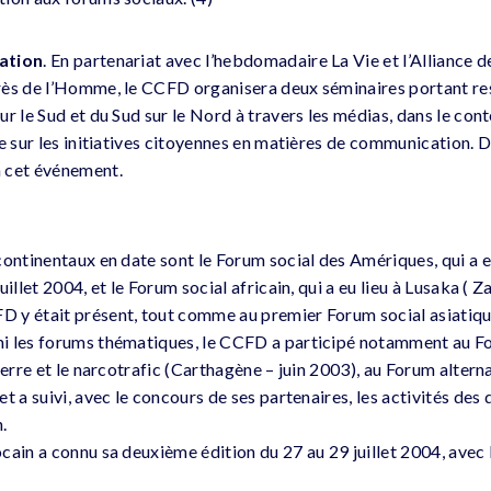
ation
. En partenariat avec l’hebdomadaire La Vie et l’Alliance de
rès de l’Homme, le CCFD organisera deux séminaires portant re
r le Sud et du Sud sur le Nord à travers les médias, dans le cont
ue sur les initiatives citoyennes en matières de communication. 
 cet événement.
continentaux en date sont le Forum social des Amériques, qui a e
uillet 2004, et le Forum social africain, qui a eu lieu à Lusaka ( 
 y était présent, tout comme au premier Forum social asiati
i les forums thématiques, le CCFD a participé notamment au Fo
uerre et le narcotrafic (Carthagène – juin 2003), au Forum alterna
t a suivi, avec le concours de ses partenaires, les activités des
.
cain a connu sa deuxième édition du 27 au 29 juillet 2004, avec 