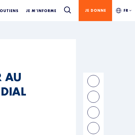
JE DONNE
FR
SOUTIENS
JE M’INFORME
R AU
DIAL