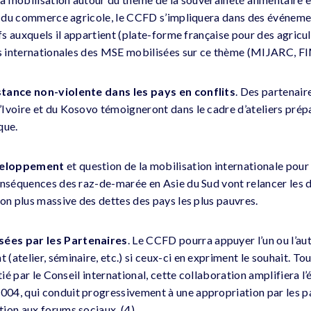
on du commerce agricole, le CCFD s’impliquera dans des événeme
ifs auxquels il appartient (plate-forme française pour des agricu
les internationales des MSE mobilisées sur ce thème (MIJARC, 
tance non-violente dans les pays en conflits
. Des partenaire
Ivoire et du Kosovo témoigneront dans le cadre d’ateliers prép
que.
veloppement
et question de la mobilisation internationale pour 
onséquences des raz-de-marée en Asie du Sud vont relancer les d
ion plus massive des dettes des pays les plus pauvres.
ées par les Partenaires
. Le CCFD pourra appuyer l’un ou l’aut
atelier, séminaire, etc.) si ceux-ci en expriment le souhait. Tou
itié par le Conseil international, cette collaboration amplifiera 
4, qui conduit progressivement à une appropriation par les pa
ion aux forums sociaux. (4)