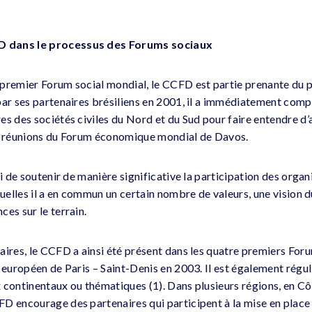
 dans le processus des Forums sociaux
premier Forum social mondial, le CCFD est partie prenante du 
ar ses partenaires brésiliens en 2001, il a immédiatement compri
s des sociétés civiles du Nord et du Sud pour faire entendre d’a
es réunions du Forum économique mondial de Davos.
si de soutenir de manière significative la participation des orga
squelles il a en commun un certain nombre de valeurs, une vision
es sur le terrain.
aires, le CCFD a ainsi été présent dans les quatre premiers Fo
l européen de Paris – Saint-Denis en 2003. Il est également rég
 continentaux ou thématiques (1). Dans plusieurs régions, en Côt
D encourage des partenaires qui participent à la mise en plac