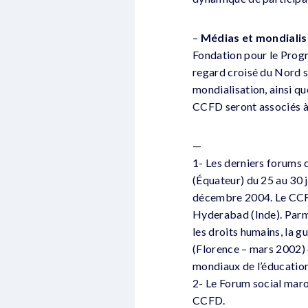
–
Médias et mondialis
Fondation pour le Prog
regard croisé du Nord su
mondialisation, ainsi q
CCFD seront associés à
—
1- Les derniers forums 
(Équateur) du 25 au 30 j
décembre 2004. Le CCFD
Hyderabad (Inde). Parm
les droits humains, la g
(Florence – mars 2002) e
mondiaux de l’éducation
2- Le Forum social maro
CCFD.