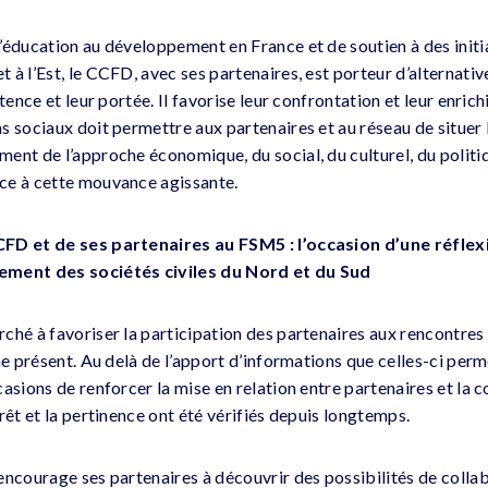
’éducation au développement en France et de soutien à des initi
à l’Est, le CCFD, avec ses partenaires, est porteur d’alternative
stence et leur portée. Il favorise leur confrontation et leur enric
s sociaux doit permettre aux partenaires et au réseau de situer 
ent de l’approche économique, du social, du culturel, du politiq
ce à cette mouvance agissante.
CFD et de ses partenaires au FSM5 : l’occasion d’une réfle
ement des sociétés civiles du Nord et du Sud
ché à favoriser la participation des partenaires aux rencontres
me présent. Au delà de l’apport d’informations que celles-ci per
asions de renforcer la mise en relation entre partenaires et la 
rêt et la pertinence ont été vérifiés depuis longtemps.
encourage ses partenaires à découvrir des possibilités de colla