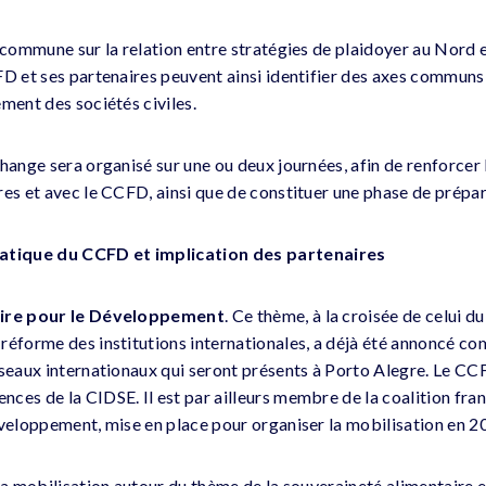
 commune sur la relation entre stratégies de plaidoyer au Nord e
FD et ses partenaires peuvent ainsi identifier des axes communs 
ment des sociétés civiles.
change sera organisé sur une ou deux journées, afin de renforcer
res et avec le CCFD, ainsi que de constituer une phase de prépar
tique du CCFD et implication des partenaires
aire pour le Développement
. Ce thème, à la croisée de celui 
 réforme des institutions internationales, a déjà été annoncé 
éseaux internationaux qui seront présents à Porto Alegre. Le CCF
ces de la CIDSE. Il est par ailleurs membre de la coalition fran
éveloppement, mise en place pour organiser la mobilisation en 2
 la mobilisation autour du thème de la souveraineté alimentaire 