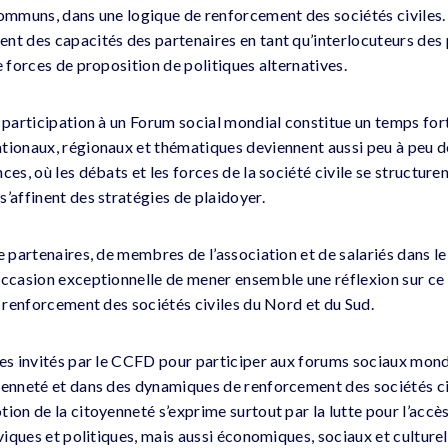
communs, dans une logique de renforcement des sociétés civiles
nt des capacités des partenaires en tant qu’interlocuteurs des
e forces de proposition de politiques alternatives.
a participation à un Forum social mondial constitue un temps for
tionaux, régionaux et thématiques deviennent aussi peu à peu de
ces, où les débats et les forces de la société civile se structure
’affinent des stratégies de plaidoyer.
e partenaires, de membres de l’association et de salariés dans l
occasion exceptionnelle de mener ensemble une réflexion sur ce 
e renforcement des sociétés civiles du Nord et du Sud.
res invités par le CCFD pour participer aux forums sociaux mon
yenneté et dans des dynamiques de renforcement des sociétés ci
ion de la citoyenneté s’exprime surtout par la lutte pour l’accè
iviques et politiques, mais aussi économiques, sociaux et culturel