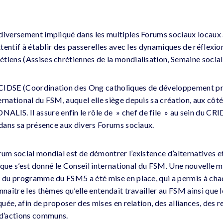
diversement impliqué dans les multiples Forums sociaux locaux 
attentif à établir des passerelles avec les dynamiques de réflexi
tiens (Assises chrétiennes de la mondialisation, Semaine sociale
CIDSE (Coordination des Ong catholiques de développement pr
rnational du FSM, auquel elle siège depuis sa création, aux côté
S. Il assure enfin le rôle de » chef de file » au sein du CRID
l dans sa présence aux divers Forums sociaux.
um social mondial est de démontrer l’existence d’alternatives et
if que s’est donné le Conseil international du FSM. Une nouvelle
e du programme du FSM5 a été mise en place, qui a permis à ch
nnaître les thèmes qu’elle entendait travailler au FSM ainsi que 
iquée, afin de proposer des mises en relation, des alliances, des
d’actions communs.