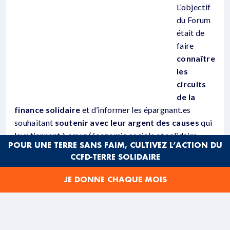
L’objectif
du Forum
était de
faire
connaître
les
circuits
de la
finance solidaire
et d’informer les épargnant.es
souhaitant
soutenir avec leur argent des causes
qui
leur tiennent à cœur (économie sociale et solidaire,
POUR UNE TERRE SANS FAIM, CULTIVEZ L’ACTION DU
habitat, agriculture…).
CCFD-TERRE SOLIDAIRE
Après la présentation de
JE DONNE CHAQUE MOIS
Pascal Glémain (maître de
conférence à l’université de
Rennes 2) sur «
L’univers des
finances solidaires, réalités et