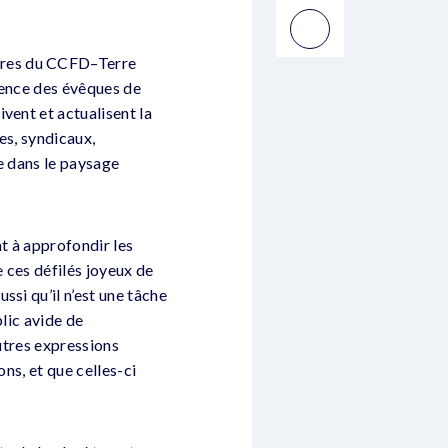
bres du CCFD–Terre
rence des évêques de
vent et actualisent la
es, syndicaux,
re dans le paysage
nt à approfondir les
e ces défilés joyeux de
si qu’il n’est une tâche
blic avide de
autres expressions
ns, et que celles-ci