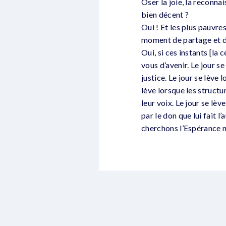
Oser la joie, la reconna
bien décent ?
Oui ! Et les plus pauvre
moment de partage et d
Oui, si ces instants [la
vous d’avenir. Le jour s
justice. Le jour se lève 
lève lorsque les struct
leur voix. Le jour se lè
par le don que lui fait 
cherchons l’Espérance no