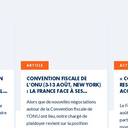
ARTICLE
ACT
UN
CONVENTION FISCALE DE
« 
L’ONU (3-13 AOÛT, NEW YORK)
RES
AL
: LA FRANCE FACE À SES
ACC
CONTRADICTIONS
MO
Alors que de nouvelles négociations
BUDGÉTAIRES
 a
Le F
autour de la Convention fiscale de
aire
août
l'ONU ont lieu, notre chargé de
part
plaidoyer revient sur la position
mond