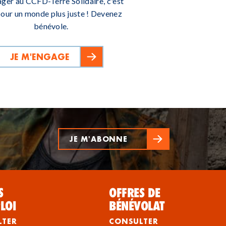
ager au CCFD-Terre Solidaire, c'est
pour un monde plus juste ! Devenez
bénévole.
JE M'ENGAGE
JE M'ABONNE
S
OFFRES DE
LOI
BÉNÉVOLAT
LTER
CONSULTER