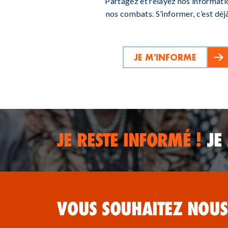
Partagez et relayez nos informati
nos combats. S’informer, c’est déjà
JE M'INFORME
JE RESTE INFORMÉ !
JE
VOUS SOUHAITEZ NOUS