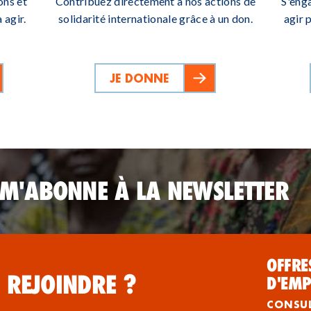
ons et
Contribuez directement à nos actions de
S'eng
 agir.
solidarité internationale grâce à un don.
agir 
JE DONNE
 M'ABONNE À LA NEWSLETTER
OFFRE
 REJOINDRE ?
D'EMP
CONSU