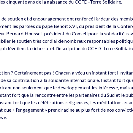
 des cinquante ans de la naissance du CCFD–Terre Solidaire.
de soutien et d’encouragement ont renforcé l’ardeur des mem
lement les paroles du pape Benoît XVI, du président de la Confé
r Bernard Housset, président du Conseil pour la solidarité, ravi
ublier le soutien très cordial de nombreux responsables politiqu
 qui dévoilent la richesse et l’inscription du CCFD–Terre Solidai
action ? Certainement pas ! Chacun a vécu un instant fort l’invita
 de sa contribution à la solidarité internationale. Instant fort qu
trant non seulement que le développement les intéresse, mais aus
Instant fort que la rencontre entre les partenaires du Sud et le pu
stant fort que les célébrations religieuses, les méditations et 
nt que « l’engagement » prend racine au plus fort de nos convictio
s ».