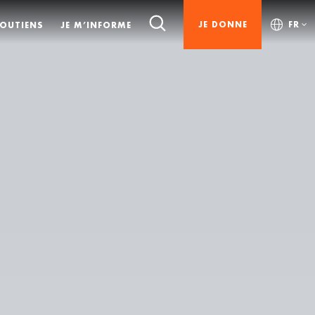
JE DONNE
FR
SOUTIENS
JE M’INFORME