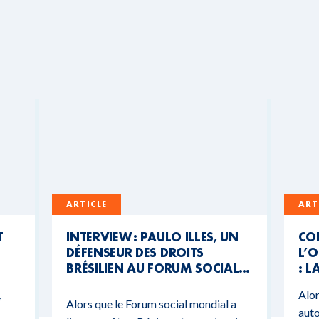
ARTICLE
ART
T
INTERVIEW : PAULO ILLES, UN
CO
DÉFENSEUR DES DROITS
L’O
BRÉSILIEN AU FORUM SOCIAL
: L
MONDIAL DU BÉNIN
CO
,
Alor
BU
Alors que le Forum social mondial a
auto