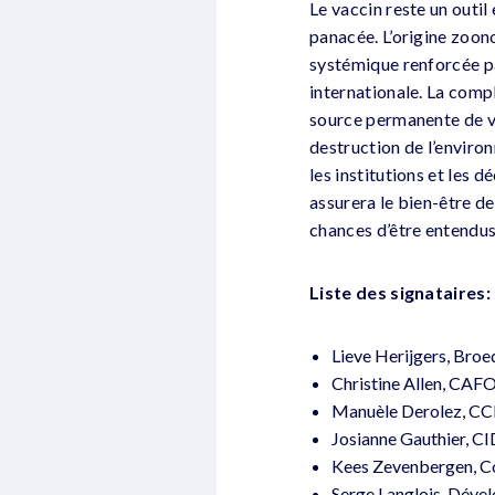
Le vaccin reste un outil
panacée. L’origine zoono
systémique renforcée p
internationale. La comp
source permanente de vu
destruction de l’environ
les institutions et les d
assurera le bien-être de
chances d’être entendus
Liste des signataires:
Lieve Herijgers, Broe
Christine Allen, CAFO
Manuèle Derolez, CCF
Josianne Gauthier, CI
Kees Zevenbergen, C
Serge Langlois, Déve