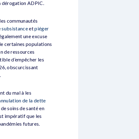
a dérogation ADPIC.
ie des communautés
e subsistance
et
piéger
 également une excuse
de certaines populations
ion de ressources
ptible d’empêcher les
26, obscurcissant
.
nt du mal à les
annulation de la dette
 de soins de santé en
st impératif que les
 pandémies futures.