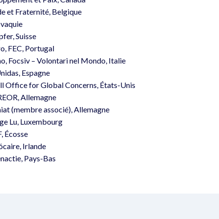
de et Fraternité, Belgique
ovaquie
fer, Suisse
o, FEC, Portugal
, Focsiv – Volontari nel Mondo, Italie
nidas, Espagne
l Office for Global Concerns, États-Unis
EREOR, Allemagne
iat (membre associé), Allemagne
age Lu, Luxembourg
F, Écosse
caire, Irlande
enactie, Pays-Bas