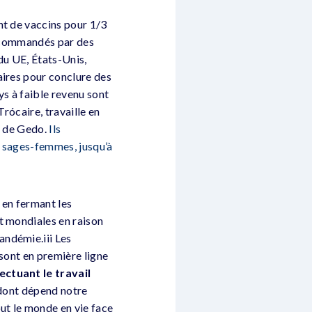
nt de vaccins pour 1/3
précommandés par des
du UE, États-Unis,
aires pour conclure des
s à faible revenu sont
rócaire, travaille en
t de Gedo.
Ils
es sages-femmes, jusqu’à
 en fermant les
t mondiales en raison
andémie.iii Les
 sont en première ligne
ctuant le travail
 dont dépend notre
t le monde en vie face