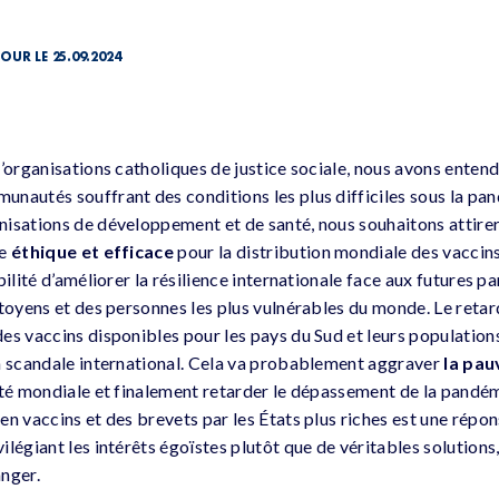
JOUR LE 25.09.2024
d’organisations catholiques de justice sociale, nous avons enten
unautés souffrant des conditions les plus difficiles sous la 
isations de développement et de santé, nous souhaitons attirer l
re
éthique et efficace
pour la distribution mondiale des vaccins
bilité d’améliorer la résilience internationale face aux futures 
toyens et des personnes les plus vulnérables du monde. Le retard
es vaccins disponibles pour les pays du Sud et leurs populations
n scandale international. Cela va probablement aggraver
la pau
ité mondiale et finalement retarder le dépassement de la pandé
n vaccins et des brevets par les États plus riches est une répon
légiant les intérêts égoïstes plutôt que de véritables solutions
nger.