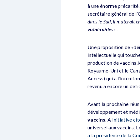
à une énorme précarité 
secrétaire général de 
dans le Sud, il muterait 
vulnérables
«
.
Une proposition de «dér
intellectuelle qui touc
production de vaccins.iv
Royaume-Uni et le Cana
Access) qui a l’intenti
revenu a encore un défic
Avant la prochaine réu
développement et médi
vaccins
. A
Initiative c
universel aux vaccins.
à la présidente de la C