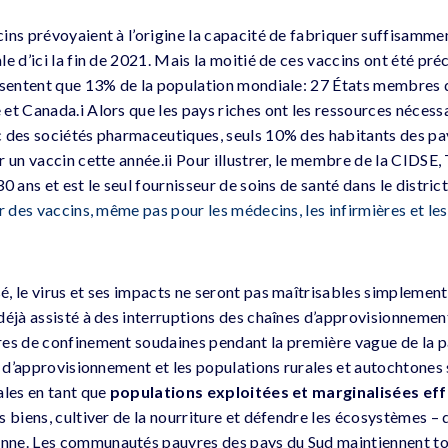
ins prévoyaient à l’origine la capacité de fabriquer suffisamme
le d’ici la fin de 2021. Mais la moitié de ces vaccins ont été 
ésentent que 13% de la population mondiale: 27 États membres 
et Canada.i Alors que les pays riches ont les ressources nécess
 des sociétés pharmaceutiques, seuls 10% des habitants des pay
 un vaccin cette année.ii Pour illustrer, le membre de la CIDSE, T
0 ans et est le seul fournisseur de soins de santé dans le distric
ir des vaccins, même pas pour les médecins, les infirmières et l
, le virus et ses impacts ne seront pas maîtrisables simplement
déjà assisté à des interruptions des chaînes d’approvisionnemen
es de confinement soudaines pendant la première vague de la p
ne d’approvisionnement et les populations rurales et autochtones
ales en tant que
populations exploitées et marginalisées effe
s biens, cultiver de la nourriture et défendre les écosystèmes –
ne. Les communautés pauvres des pays du Sud maintiennent tou