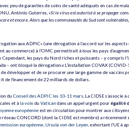
avec peu de garanties de soins de santé adéquats en cas de mala
l’ONU, António Guterres,
«Si le virus est autorisé à se propager co
encore et encore. Alors que les communautés du Sud sont vulnérables
ogation aux ADPIC» (une dérogation à l’accord sur les aspects 
hent au commerce) à l’OMC permettrait à tous les pays d’augmente
 Cependant, les pays du Nord riches et puissants – y compris l’U
da – ont bloqué la dérogation.v L’installation COVAX (COVID-
on de développer et de se procurer une large gamme de vaccins po
it de financement de 22 milliards de dollars.
nion du
Conseil des ADPIC les 10-11 mars
, La CIDSE s’associe à
cales et à
la voix
du
Vatican
dans un appel urgent pour
égalité 
itoyenne européenne
est en circulation pour montrer aux citoyen
 Le réseau CONCORD (dont la CIDSE est membre) a récemment 
ommission européenne, Ursula von der Leyen,
exhortant l’UE à a