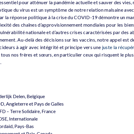
 essentiel pour atténuer la pandémie actuelle et sauver des vies, 
tique du virus est un symptôme de notre relation malsaine avec l
ar la réponse politique à la crise du COVID-19 démontre un man
lexité des chaînes d’approvisionnement mondiales pour les biens
lnérabilité nationale et d’autres crises caractérisées par des 
nement. Au-delà des décisions sur les vaccins, notre appel est d
écideurs à agir avec intégrité et principe vers une
juste la récupé
 tous nos frères et sœurs, en particulier ceux qui risquent le plus
.
derlijk Delen, Belgique
D, Angleterre et Pays de Galles
D – Terre Solidaire, France
DSE, Internationale
ordaid, Pays-Bas
loppement et Paix, Canada