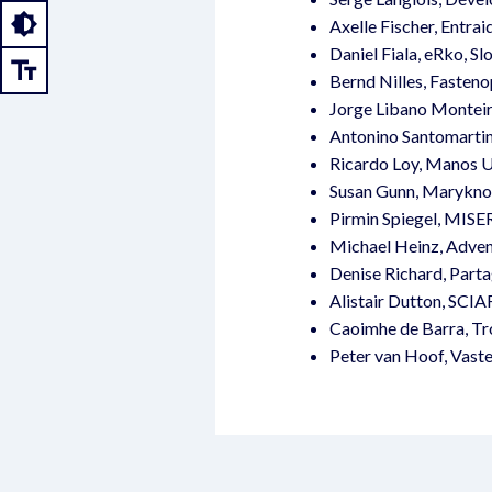
Axelle Fischer, Entrai
Daniel Fiala, eRko, Sl
Bernd Nilles, Fastenop
Jorge Libano Monteir
Antonino Santomartino
Ricardo Loy, Manos U
Susan Gunn, Maryknol
Pirmin Spiegel, MIS
Michael Heinz, Adven
Denise Richard, Part
Alistair Dutton, SCIA
Caoimhe de Barra, Tró
Peter van Hoof, Vast