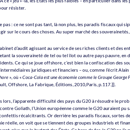
 À ce «
jeu
»-là, les États les plus faibles – en particulier dans l
our résister.
 pas : ce ne sont pas tant, là non plus, les paradis fiscaux qui s
gir sur le cours des choses. Au super marché des souverainetés, le
cabinet d’audit agissant au service de ses riches clients et des en
etant la souveraineté de tel ou tel îlot ou autre pays pauvre, en 
dents. Ce qui se joue offshore, c’est bien la confiscation des s
 intermédiaires juridiques et financiers – ou, comme l’écrit Alain
shore
», où «
Coca-Cola est une économie comme le Groupe George For
lt, Offshore, La Fabrique, Éditions, 2010,Paris, p.117.]].
lors, l’apparente difficulté des pays du G20 à résoudre le pro
d contre Goliath, l’Union européenne comme le G20 auraient pu sa
confettis récalcitrants. Or derrière les paradis fiscaux, sortes d
 réelle, on voit que se tiennent des groupes industriels et finan
uvent, plus que le budget des États. Ce bras de fer, le G20 ne l’a