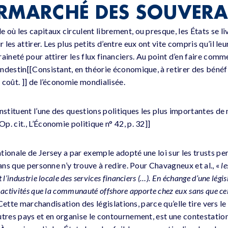
RMARCHÉ DES SOUVERA
où les capitaux circulent librement, ou presque, les États se li
es attirer. Les plus petits d’entre eux ont vite compris qu’il leur 
aineté pour attirer les flux financiers. Au point d’en faire comm
ndestin[[Consistant, en théorie économique, à retirer des bénéf
 coût. ]] de l’économie mondialisée.
nstituent l’une des questions politiques les plus importantes de
. cit., L’Économie politique n° 42, p. 32]]
tionale de Jersey a par exemple adopté une loi sur les trusts pe
sans que personne n’y trouve à redire. Pour Chavagneux et al., «
le
l’industrie locale des services financiers (…). En échange d’une légis
 activités que la communauté
offshore
apporte chez eux sans que cel
Cette marchandisation des législations, parce qu’elle tire vers le 
utres pays et en organise le contournement, est une contestation