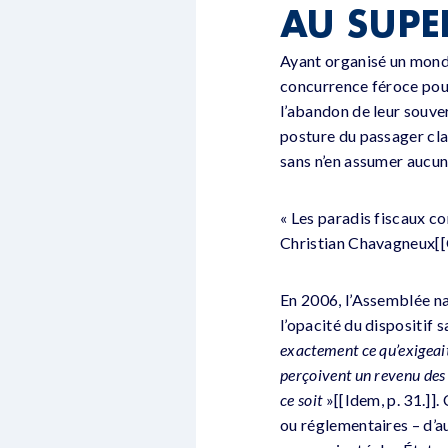
AU SUPE
Ayant organisé un monde 
concurrence féroce pour l
l’abandon de leur souver
posture du passager cla
sans n’en assumer aucun
« Les paradis fiscaux co
Christian Chavagneux[[Op
En 2006, l’Assemblée na
l’opacité du dispositif 
exactement ce qu’exigeait 
perçoivent un revenu des
ce soit
»[[Idem, p. 31.]]. 
ou réglementaires – d’a