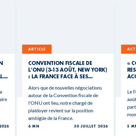
ARTICLE
ACT
UN
CONVENTION FISCALE DE
« 
L’ONU (3-13 AOÛT, NEW YORK)
RES
AL
: LA FRANCE FACE À SES
ACC
CONTRADICTIONS
MO
Alors que de nouvelles négociations
BUDGÉTAIRES
 a
Le F
autour de la Convention fiscale de
aire
août
l'ONU ont lieu, notre chargé de
part
plaidoyer revient sur la position
mond
ambigüe de la France.
2026
6 MN
30 JUILLET 2026
5 M