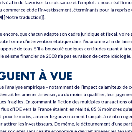
rivé afin de favoriser la croissance et l’emploi : « nous réaffi
du commerce et de l’investissement, éterminants pour la reprise 
)[[Notre traduction]].
re encore, que chacun adapte son cadre juridique et fiscal, voire 
oute forme d’intervention étatique dans l’économie afin de laiss
upposé de tous. S’il a bousculé quelques certitudes quant à la 
le séisme financier de 2008 n’a pas eu raison de cette idéologie.
IGUENT À VUE
e l’analyse empirique – notamment de l’impact calamiteux de ce
devrait les amener à réviser, ou du moins à qualifier, leur jugeme
ues fragiles. En gommant la fiction des multiples transactions o
flux d’IDE vers la France étaient, en réalité, 85 % moindres qu’a
t, pour le moins, amener le gouvernement français à réinterroger
ur attirer les investisseurs. De même, le détournement d’une par
s sociétés sans réalité économique devrait amener les tenants