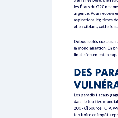
les États du G20 ne cons
urgence. Pour recouvrer 
aspirations légitimes de
et en ciblant, cette fois,
Déboussolés eux aussi 
la mondialisation. En br
limite fortement la capa
DES PAR
VULNÉRA
Les paradis fiscaux gagn
dans le top five mondia
2007).[[Source : CIA Wo
territoire en impôt, rep