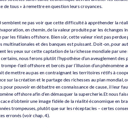
 de tous » à remettre en question leurs croyances.
 semblent ne pas voir que cette difficulté à appréhender la réali
aporation, en chemin, de la valeur produite par les échanges i
 par les filiales offshore. Bien sûr, cette valeur n’est pas perdue
s multinationales et des banques est puissant. Doit-on, pour aut
t les yeux sur cette captation de la richesse mondiale par une 
 certains, nous ferons plutôt l’hypothèse d’un aveuglement des 
 trompe-l’œil offshore et bercés par l’illusion d’un phénomène 
ait de mettre au pas en contraignant les territoires rétifs à coopé
nce sur la création et le partage des richesses au plan mondial, o
s pour pouvoir en débattre en connaissance de cause, il leur fau
omène offshore afin d’en démasquer la supercherie.Et nous faison
fficace d’obtenir une image fidèle de la réalité économique en br
nnées trompeuses, plutôt que sur les réceptacles – certes conse
s erronés (voir chap. 4).