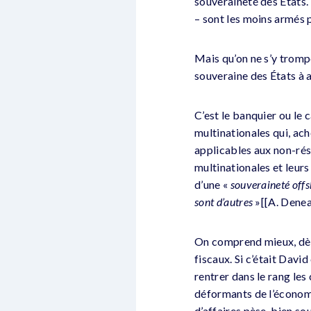
souveraineté des États.
– sont les moins armés p
Mais qu’on ne s’y trompe
souveraine des États à a
C’est le banquier ou le 
multinationales qui, ach
applicables aux non-rési
multinationales et leurs
d’une «
souveraineté off
sont d’autres
»[[A. Deneau
On comprend mieux, dès 
fiscaux. Si c’était Davi
rentrer dans le rang les 
déformants de l’économie
d’affaires pèse, bien so