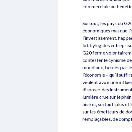
commerciale au bénéfice
Surtout, les pays du G20
économiques masque l’év
l’investissement, happée
lobbying des entreprise
G20 ferme volontairemen
contester le cynisme de
mondiaux, bernés par le
l’économie – qu’il suffir
veulent avoir une influe
disposer des instrument
lumière crue sur le phén
aisé et, surtout, plus e
sur les émetteurs de do
remplaçables, de compte