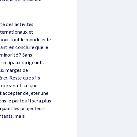
té des activités
nternationaux et
 pour tout le monde et le
ant, en conclure que le
minorité ? Sans
principaux dirigeants
aux marges de
rer. Reste que s’ils
u ne serait-ce que
t accepter de jeter une
s le pari qu’il sera plus
aquant les projecteurs
ntants, mais