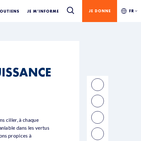
JE DONNE
FR
SOUTIENS
JE M’INFORME
UISSANCE
s ciller, à chaque
anlable dans les vertus
ions propices à