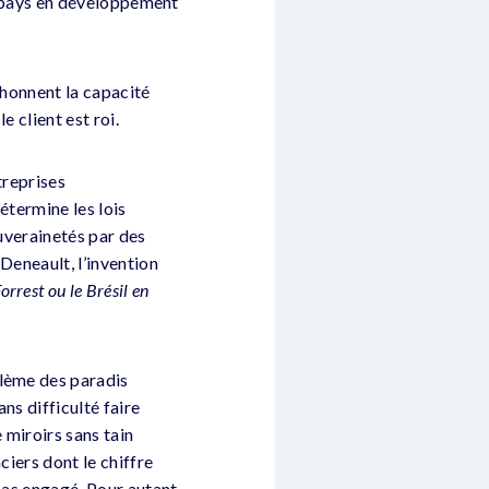
es pays en développement
iphonnent la capacité
 client est roi.
treprises
détermine les lois
ouverainetés par des
 Deneault, l’invention
rest ou le Brésil en
blème des paradis
ns difficulté faire
e miroirs sans tain
ciers dont le chiffre
 pas engagé. Pour autant,