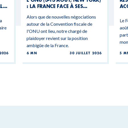
AL
: LA FRANCE FACE À SES
ACC
CONTRADICTIONS
MO
Alors que de nouvelles négociations
BUDGÉTAIRES
 a
Le F
autour de la Convention fiscale de
aire
août
l'ONU ont lieu, notre chargé de
part
plaidoyer revient sur la position
mond
ambigüe de la France.
2026
6 MN
30 JUILLET 2026
5 M