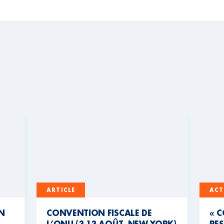
ARTICLE
ACT
UN
CONVENTION FISCALE DE
« 
L’ONU (3-13 AOÛT, NEW YORK)
RES