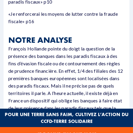
paradis fiscaux» p10
«Je renforcerai les moyens de lutter contre la fraude
fiscale» p16
NOTRE ANALYSE
François Hollande pointe du doigt la question de la
présence des banques dans les paradis fiscaux à des
fins d’évasion fiscale ou de contournement des règles
de prudence financière. En effet, 1/4 des filiales des 12
premières banques européennes sont localisées dans
des paradis fiscaux. Mais il ne précise pas de quels
territoires il parle. A l’heure actuelle, il existe déjà en
France un dispositif qui oblige les banques à faire état
de leur présence dans les paradis fiscaux tels que la
POUR UNE TERRE SANS FAIM, CULTIVEZ L’ACTION DU
France les a listés (une liste qui ne compte que 18 Etats
CCFD-TERRE SOLIDAIRE
et territoires non coopératifs), et sanctionne certaines
transactions en direction ou en provenance de ces