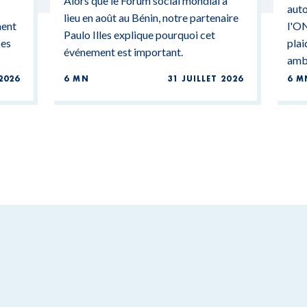
Alors que le Forum social mondial a
auto
lieu en août au Bénin, notre partenaire
ment
l'ON
Paulo Illes explique pourquoi cet
ces
plai
événement est important.
ambi
2026
6 MN
31 JUILLET 2026
6 M