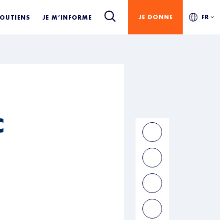
JE DONNE
FR
SOUTIENS
JE M’INFORME
C