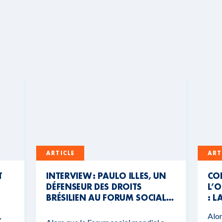
ARTICLE
ART
T
INTERVIEW : PAULO ILLES, UN
CO
DÉFENSEUR DES DROITS
L’O
BRÉSILIEN AU FORUM SOCIAL
: L
MONDIAL DU BÉNIN
CO
,
Alor
BU