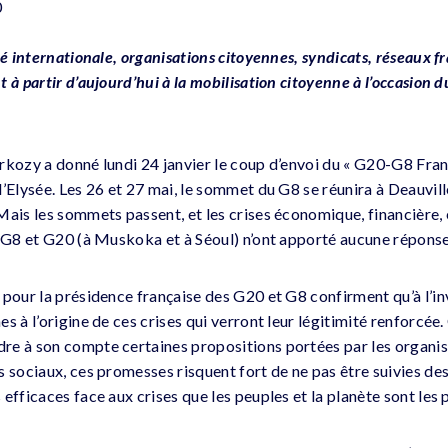
0
té internationale, organisations citoyennes, syndicats, réseaux fr
 à partir d’aujourd’hui à la mobilisation citoyenne à l’occasion 
rkozy a donné lundi 24 janvier le coup d’envoi du « G20-G8 Fran
’Elysée. Les 26 et 27 mai, le sommet du G8 se réunira à Deauvill
Mais les sommets passent, et les crises économique, financière, 
s G8 et G20 (à Muskoka et à Séoul) n’ont apporté aucune réponse 
pour la présidence française des G20 et G8 confirment qu’à l’inv
 à l’origine de ces crises qui verront leur légitimité renforcée. 
e à son compte certaines propositions portées par les organisa
s sociaux, ces promesses risquent fort de ne pas être suivies de
efficaces face aux crises que les peuples et la planète sont les 