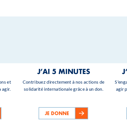
J’AI 5 MINUTES
J
ons et
Contribuez directement à nos actions de
S'eng
 agir.
solidarité internationale grâce à un don.
agir 
JE DONNE