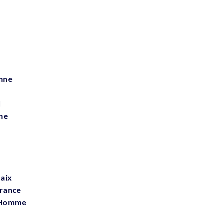
nne
l
ne
aix
France
l’Homme