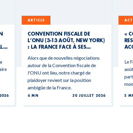
ARTICLE
ACT
UN
CONVENTION FISCALE DE
« 
L’ONU (3-13 AOÛT, NEW YORK)
RES
AL
: LA FRANCE FACE À SES
ACC
CONTRADICTIONS
MO
Alors que de nouvelles négociations
BUDGÉTAIRES
 a
Le F
autour de la Convention fiscale de
aire
août
l'ONU ont lieu, notre chargé de
part
plaidoyer revient sur la position
mond
ambigüe de la France.
2026
6 MN
30 JUILLET 2026
5 M