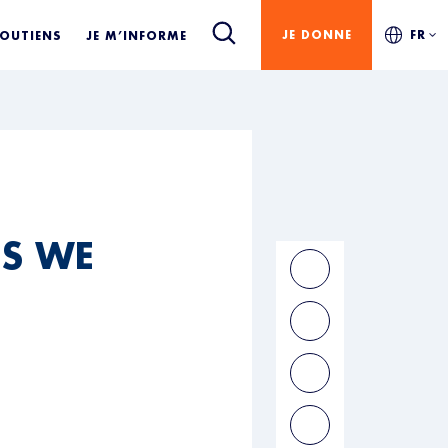
JE DONNE
FR
SOUTIENS
JE M’INFORME
ES WE