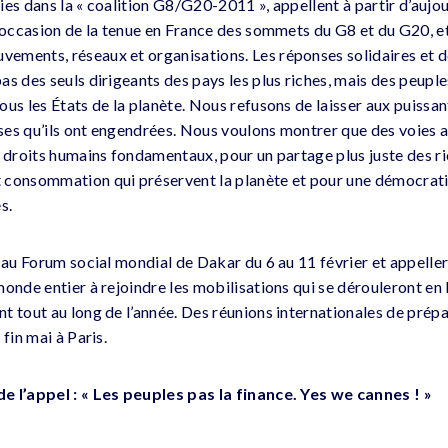
es dans la « coalition G8/G20-2011 », appellent à partir d’aujou
l’occasion de la tenue en France des sommets du G8 et du G20, et
ments, réseaux et organisations. Les réponses solidaires et d
as des seuls dirigeants des pays les plus riches, mais des peup
us les États de la planète. Nous refusons de laisser aux puissan
ises qu’ils ont engendrées. Nous voulons montrer que des voies a
x droits humains fondamentaux, pour un partage plus juste des r
 consommation qui préservent la planète et pour une démocrati
s.
a au Forum social mondial de Dakar du 6 au 11 février et appell
onde entier à rejoindre les mobilisations qui se dérouleront en 
t tout au long de l’année. Des réunions internationales de prépa
fin mai à Paris.
e l’appel : « Les peuples pas la finance. Yes we cannes ! »