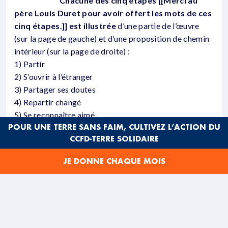
Chacune des cinq étapes [[Merci au
père Louis Duret pour avoir offert les mots de ces
cinq étapes.]] est illustrée
d’une partie de l’œuvre
(sur la page de gauche) et d’une proposition de chemin
intérieur (sur la page de droite) :
1) Partir
2) S’ouvrir à l’étranger
3) Partager ses doutes
4) Repartir changé
5) Se reconnaître aimé
POUR UNE TERRE SANS FAIM, CULTIVEZ L’ACTION DU
Chaque étape se décline autour de son titre et
CCFD-TERRE SOLIDAIRE
selon le même cheminement :
• Un extrait des textes liturgiques
de chaque
JE DONNE CHAQUE MOIS
dimanche de carême :
lettres de saint Paul, ou Évangile de saint Luc ou de
saint Jean.
• Une parole de témoins contemporains:
Martin
Luther King, Dom Helder Camara, Frère Roger de