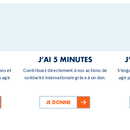
J’AI 5 MINUTES
J
ons et
Contribuez directement à nos actions de
S'eng
 agir.
solidarité internationale grâce à un don.
agir 
JE DONNE