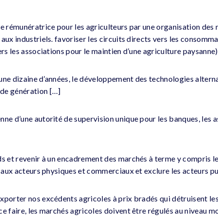
re rémunératrice pour les agriculteurs par une organisation des
aux industriels. favoriser les circuits directs vers les consomm
ers les associations pour le maintien d’une agriculture paysanne)
d’une dizaine d’années, le développement des technologies alternat
de génération […]
nne d’une autorité de supervision unique pour les banques, les a
ds et revenir à un encadrement des marchés à terme y compris l
on aux acteurs physiques et commerciaux et exclure les acteurs p
xporter nos excédents agricoles à prix bradés qui détruisent les
e faire, les marchés agricoles doivent être régulés au niveau mo