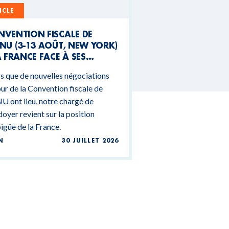
ICLE
NVENTION FISCALE DE
NU (3-13 AOÛT, NEW YORK)
A FRANCE FACE À SES
NTRADICTIONS
s que de nouvelles négociations
DGÉTAIRES
ur de la Convention fiscale de
U ont lieu, notre chargé de
doyer revient sur la position
güe de la France.
N
30 JUILLET 2026