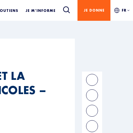
JE DONNE
FR
SOUTIENS
JE M’INFORME
T LA
COLES –