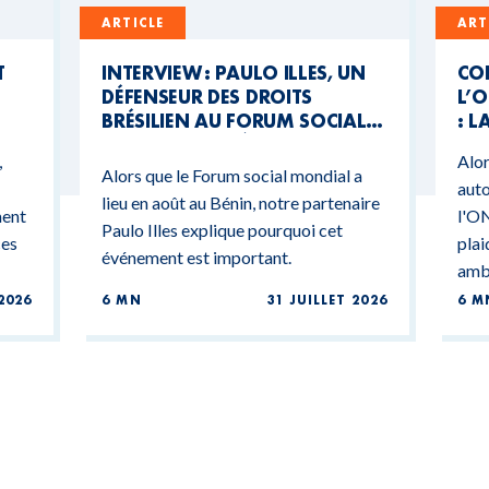
ARTICLE
ART
T
INTERVIEW : PAULO ILLES, UN
CO
DÉFENSEUR DES DROITS
L’O
BRÉSILIEN AU FORUM SOCIAL
: L
MONDIAL DU BÉNIN
CO
,
Alor
BU
Alors que le Forum social mondial a
auto
lieu en août au Bénin, notre partenaire
ment
l'ON
Paulo Illes explique pourquoi cet
ces
plai
événement est important.
ambi
2026
6 MN
31 JUILLET 2026
6 M