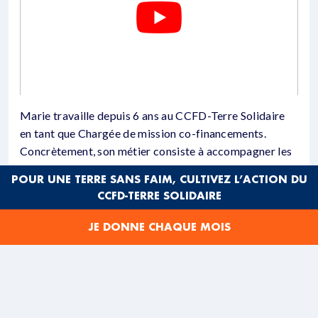
Marie travaille depuis 6 ans au CCFD-Terre Solidaire
en tant que Chargée de mission co-financements.
Concrètement, son métier consiste à accompagner les
partenaires du CCFD-Terre Solidaire dans leurs
POUR UNE TERRE SANS FAIM, CULTIVEZ L’ACTION DU
recherches de financements.
CCFD-TERRE SOLIDAIRE
JE DONNE CHAQUE MOIS
C’EST UNE DES CHOSES QUI ME PLAÎT AU
CCFD-TERRE SOLIDAIRE, C’EST QU’ELLE A FAIT
LE CHOIX DE NE PAS AVOIR DE
REPRÉSENTATION SUR PLACE, DONC ELLE N’A
PAS D’EXPATRIÉS. ON TRAVAILLE