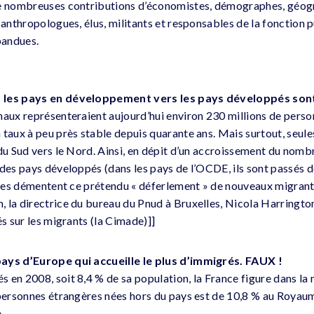
de nombreuses contributions d’économistes, démographes, géogra
 anthropologues, élus, militants et responsables de la fonction p
pandues.
s les pays en développement vers les pays développés son
naux représenteraient aujourd’hui environ 230 millions de person
 taux à peu près stable depuis quarante ans. Mais surtout, seul
 du Sud vers le Nord. Ainsi, en dépit d’un accroissement du nomb
 des pays développés (dans les pays de l’OCDE, ils sont passés 
fres démentent ce prétendu « déferlement » de nouveaux migrants.
 la directrice du bureau du Pnud à Bruxelles, Nicola Harrington
és sur les migrants (la Cimade)]]
ays d’Europe qui accueille le plus d’immigrés. FAUX !
 en 2008, soit 8,4 % de sa population, la France figure dans l
 personnes étrangères nées hors du pays est de 10,8 % au Royau
.