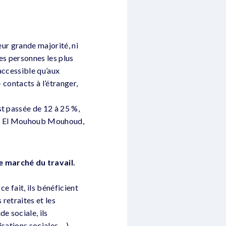
eur grande majorité, ni
es personnes les plus
 accessible qu’aux
 contacts à l’étranger,
st passée de 12 à 25 %,
iste El Mouhoub Mouhoud,
e marché du travail.
e fait, ils bénéficient
 retraites et les
e sociale, ils
isations sociales… )