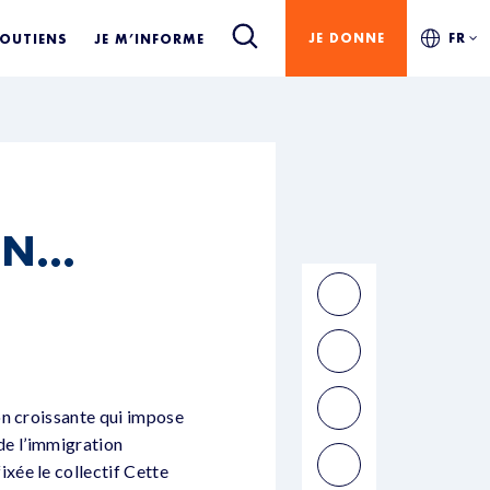
JE DONNE
FR
SOUTIENS
JE M’INFORME
ON…
on croissante qui impose
 de l’immigration
xée le collectif Cette