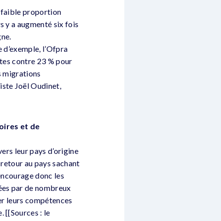
s faible proportion
s y a augmenté six fois
gne.
re d’exemple, l’Ofpra
êtes contre 23 % pour
s migrations
iste Joël Oudinet,
oires et de
ers leur pays d’origine
n retour au pays sachant
e encourage donc les
tées par de nombreux
yer leurs compétences
 [[Sources : le