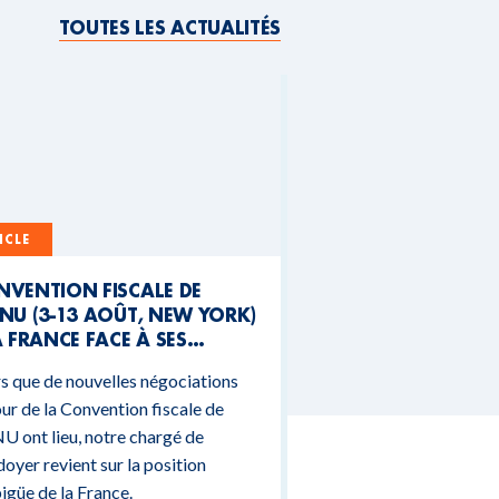
TOUTES LES ACTUALITÉS
ICLE
NVENTION FISCALE DE
NU (3-13 AOÛT, NEW YORK)
A FRANCE FACE À SES
NTRADICTIONS
s que de nouvelles négociations
DGÉTAIRES
ur de la Convention fiscale de
U ont lieu, notre chargé de
doyer revient sur la position
güe de la France.