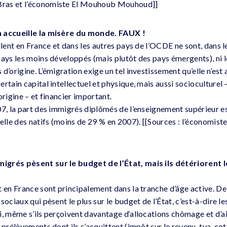
ras et l’économiste El Mouhoub Mouhoud]]
n accueille la misère du monde. FAUX !
llent en France et dans les autres pays de l’OCDE ne sont, dans l
pays les moins développés (mais plutôt des pays émergents), ni l
d’origine. L’émigration exige un tel investissement qu’elle n’est
rtain capital intellectuel et physique, mais aussi socioculturel –
origine – et financier important.
07, la part des immigrés diplômés de l’enseignement supérieur e
celle des natifs (moins de 29 % en 2007). [[Sources : l’économ
grés pèsent sur le budget de l’État, mais ils détériorent l
 en France sont principalement dans la tranche d’âge active. De c
ociaux qui pèsent le plus sur le budget de l’État, c’est-à-dire les
, même s’ils perçoivent davantage d‘allocations chômage et d’aid
 prélèvements dont ils s’acquittent (impôt sur le revenu, tva, cot