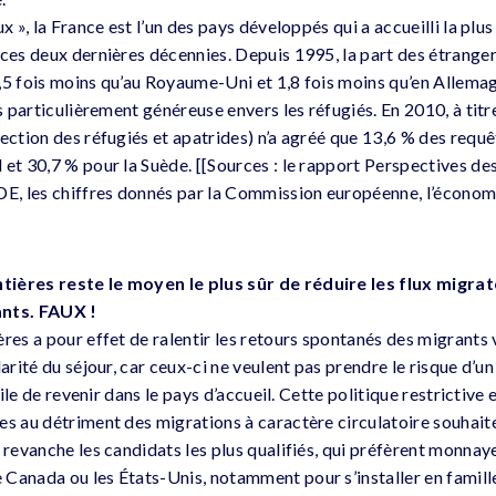
ux », la France est l’un des pays développés qui a accueilli la plu
 ces deux dernières décennies. Depuis 1995, la part des étranger
,5 fois moins qu’au Royaume-Uni et 1,8 fois moins qu’en Allema
as particulièrement généreuse envers les réfugiés. En 2010, à tit
tection des réfugiés et apatrides) n’a agréé que 13,6 % des requ
 et 30,7 % pour la Suède. [[Sources : le rapport Perspectives de
DE, les chiffres donnés par la Commission européenne, l’économ
ières reste le moyen le plus sûr de réduire les flux migrat
ants. FAUX !
res a pour effet de ralentir les retours spontanés des migrants v
larité du séjour, car ceux-ci ne veulent pas prendre le risque d’u
icile de revenir dans le pays d’accueil. Cette politique restrictiv
es au détriment des migrations à caractère circulatoire souhai
n revanche les candidats les plus qualifiés, qui préfèrent monna
Canada ou les États-Unis, notamment pour s’installer en famille.