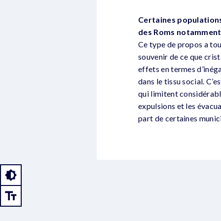
Certaines populations 
des Roms notamment.
Ce type de propos a touj
souvenir de ce que crista
effets en termes d’inéga
dans le tissu social. C’
qui limitent considérab
expulsions et les évacuat
part de certaines munici