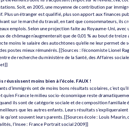
estations. Soit, en 2005, une moyenne de contribution par immig
f. Plus un étranger est qualifié, plus son apport aux finances pu
ant sur le marché du travail, en tant que consommateurs, ils cré
aux emplois. Selon une projection faite au Royaume-Uni, avec 
aux de chômage n’augmenterait que de 0,01 % au bout de treize an
te moins le salaire des autochtones qu’elle ne leur permet de se
des postes mieux rémunérés. [[Sources : l’économiste Lionel Rag
ntre de recherche du ministère de la Santé, des Affaires sociales
et]]
s réussissent moins bien à l’école. FAUX !
ants d’immigrés ont de moins bons résultats scolaires, c’est qu’i
et qu’en France le milieu socio-économique reste dramatiqueme
 quand ils sont de catégorie sociale et de composition familiale 
eilleurs que les autres enfants. Leurs résultats s’expliqueraient
le qu’ont souvent leurs parents. [[Sources école : Louis Maurin, 
lités, l’Insee : France Portrait social 2009]]