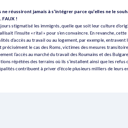
ne réussiront jamais à s’intégrer parce qu’elles ne le souha
 FAUX !
ours stigmatisé les immigrés, quelle que soit leur culture d’origin
llisait l’insulte « rital » pour s’en convaincre. En revanche, cett
lités d’accès au travail ou au logement, par exemple, entravent 
est précisément le cas des Roms, victimes des mesures transitoire
lement l’accès au marché du travail des Roumains et des Bulgar
ions répétées des terrains où ils s’installent ainsi que les refus 
palités contribuent à priver d’école plusieurs milliers de leurs e