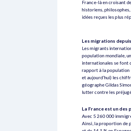
France-là en croisant 
historiens, philosophes,
idées reçues les plus ré
Les migrations depui
Les migrants internatio
population mondiale, un
internationales se font
rapport à la population
et aujourd’hui) les chif
géographe Gildas Simon,
lutter contre les préjug
La France est un des p
Avec 5 260 000 immigrés
Ainsi, la proportion de
et de 14,1 % en Espagne