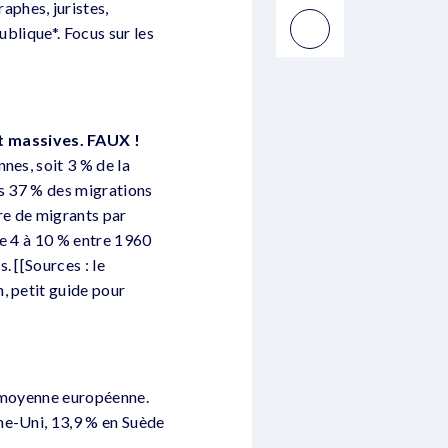
phes, juristes,
ublique*. Focus sur les
t massives. FAUX !
nes, soit 3 % de la
es 37 % des migrations
re de migrants par
de 4 à 10 % entre 1960
 [[Sources : le
, petit guide pour
a moyenne européenne.
me-Uni, 13,9 % en Suède