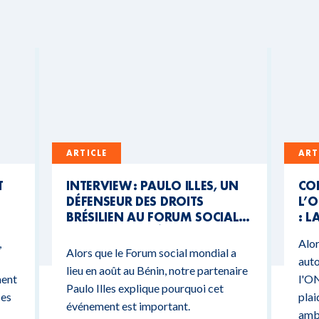
ARTICLE
ART
T
INTERVIEW : PAULO ILLES, UN
CO
DÉFENSEUR DES DROITS
L’O
BRÉSILIEN AU FORUM SOCIAL
: L
MONDIAL DU BÉNIN
CO
,
Alor
BU
Alors que le Forum social mondial a
auto
lieu en août au Bénin, notre partenaire
ment
l'ON
Paulo Illes explique pourquoi cet
ces
plai
événement est important.
ambi