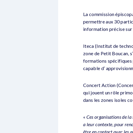
La commission épiscopal
permettre aux 30 partici
information précise sur 
Iteca (Institut de techn
zone de Petit Boucan, s
formations spécifiques p
capable d’ approvisionn
Concert Action (Concert
qui jouent un rôle prim
dans les zones isoles co
«
Ces organisations de la
a leur contexte, pour rend
être en contact avec les au