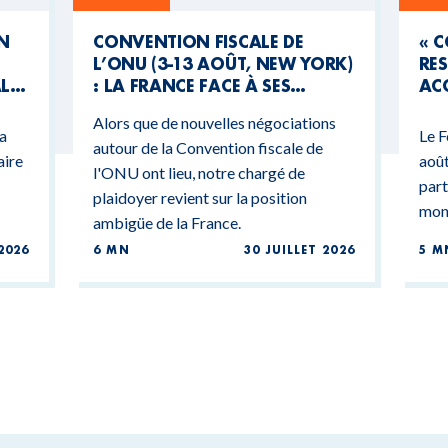
UN
CONVENTION FISCALE DE
« 
L’ONU (3-13 AOÛT, NEW YORK)
RES
AL
: LA FRANCE FACE À SES
ACC
CONTRADICTIONS
MO
Alors que de nouvelles négociations
BUDGÉTAIRES
 a
Le F
autour de la Convention fiscale de
aire
août
l'ONU ont lieu, notre chargé de
part
plaidoyer revient sur la position
mond
ambigüe de la France.
2026
6 MN
30 JUILLET 2026
5 M