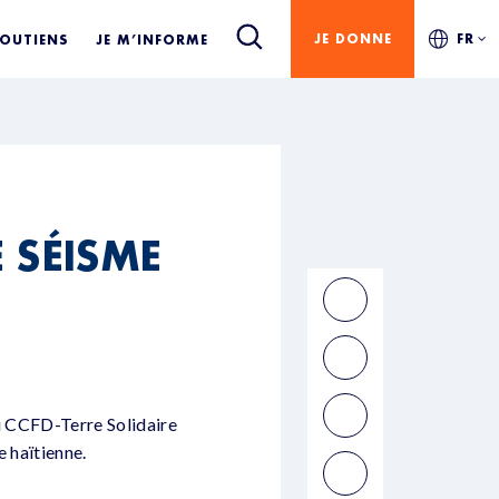
JE DONNE
FR
SOUTIENS
JE M’INFORME
E SÉISME
du CCFD-Terre Solidaire
e haïtienne.