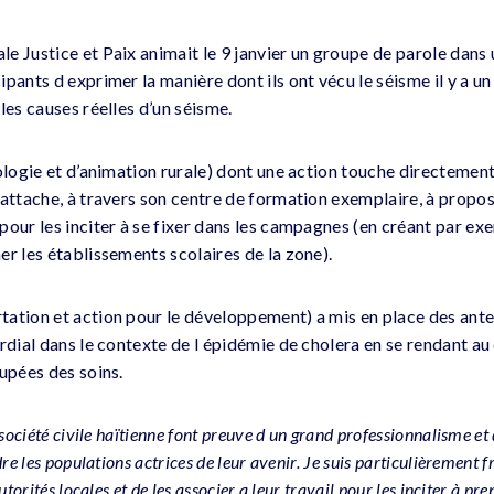
e Justice et Paix animait le 9 janvier un groupe de parole dans
pants d exprimer la manière dont ils ont vécu le séisme il y a un
les causes réelles d’un séisme.
ologie et d’animation rurale) dont une action touche directement
’attache, à travers son centre de formation exemplaire, à propos
our les inciter à se fixer dans les campagnes (en créant par exe
er les établissements scolaires de la zone).
ation et action pour le développement) a mis en place des ante
ordial dans le contexte de l épidémie de cholera en se rendant a
upées des soins.
 société civile haïtienne font preuve d un grand professionnalisme e
re les populations actrices de leur avenir. Je suis particulièrement f
torités locales et de les associer a leur travail pour les inciter à pre