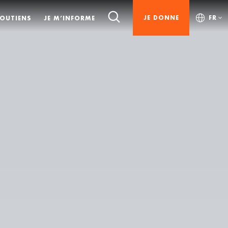
JE DONNE
FR
SOUTIENS
JE M’INFORME