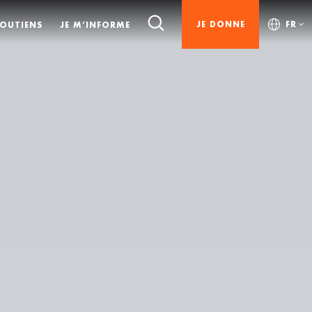
JE DONNE
FR
SOUTIENS
JE M’INFORME