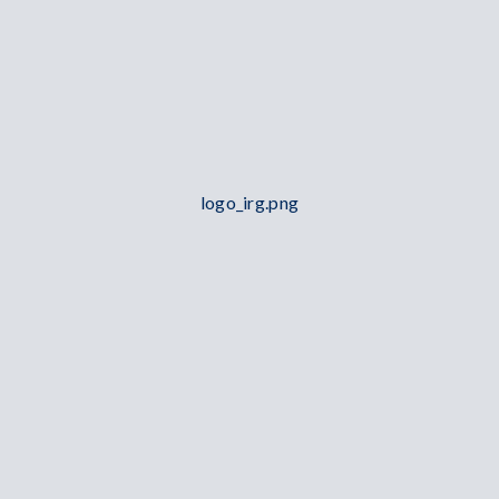
logo_irg.png