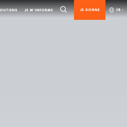
JE DONNE
FR
SOUTIENS
JE M’INFORME