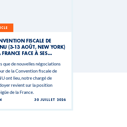
ICLE
NVENTION FISCALE DE
NU (3-13 AOÛT, NEW YORK)
A FRANCE FACE À SES
NTRADICTIONS
s que de nouvelles négociations
DGÉTAIRES
ur de la Convention fiscale de
U ont lieu, notre chargé de
doyer revient sur la position
güe de la France.
N
30 JUILLET 2026