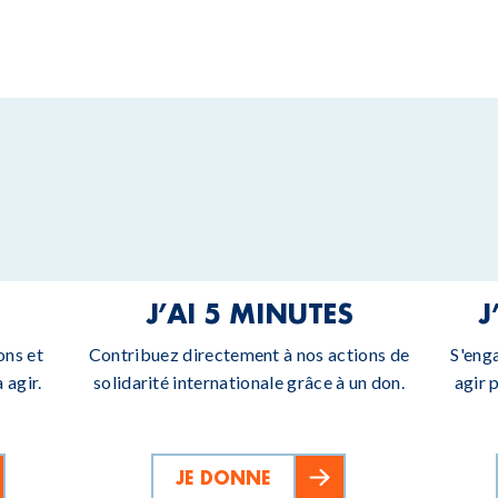
J’AI 5 MINUTES
J
ons et
Contribuez directement à nos actions de
S'eng
 agir.
solidarité internationale grâce à un don.
agir 
JE DONNE