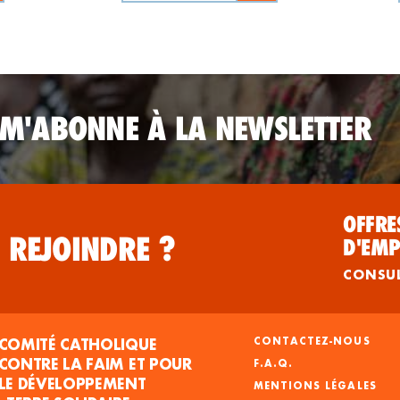
 M'ABONNE À LA NEWSLETTER
OFFRE
 REJOINDRE ?
D'EMP
CONSU
COMITÉ CATHOLIQUE
CONTACTEZ-NOUS
CONTRE LA FAIM ET POUR
F.A.Q.
LE DÉVELOPPEMENT
MENTIONS LÉGALES