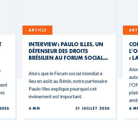
ARTICLE
ART
T
INTERVIEW : PAULO ILLES, UN
CO
DÉFENSEUR DES DROITS
L’O
BRÉSILIEN AU FORUM SOCIAL
: L
MONDIAL DU BÉNIN
CO
,
Alor
BU
Alors que le Forum social mondial a
auto
lieu en août au Bénin, notre partenaire
ment
l'ON
Paulo Illes explique pourquoi cet
ces
plai
événement est important.
ambi
2026
6 MN
31 JUILLET 2026
6 M