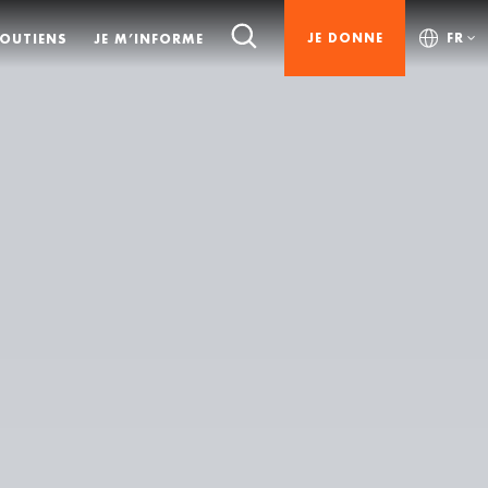
JE DONNE
FR
SOUTIENS
JE M’INFORME