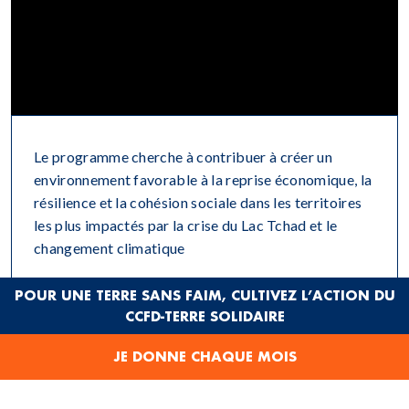
Le programme cherche à contribuer à créer un
environnement favorable à la reprise économique, la
résilience et la cohésion sociale dans les territoires
les plus impactés par la crise du Lac Tchad et le
changement climatique
L’objectif du projet est d’améliorer les conditions de
POUR UNE TERRE SANS FAIM, CULTIVEZ L’ACTION DU
CCFD-TERRE SOLIDAIRE
vie des ménages et renforcer leurs capacités face
aux chocs, y compris des ménages les plus
JE DONNE CHAQUE MOIS
vulnérables (réfugiés, déplacés, etc.) à travers l’appui
à un schéma socio-économique avec des retombées
positives pour toutes les couches sociales. Pour cela,