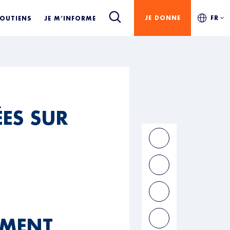
JE DONNE
FR
SOUTIENS
JE M’INFORME
ES SUR
EMENT