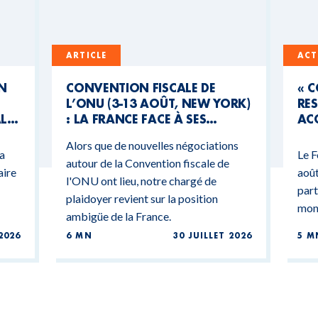
ARTICLE
ACT
UN
CONVENTION FISCALE DE
« 
L’ONU (3-13 AOÛT, NEW YORK)
RES
AL
: LA FRANCE FACE À SES
ACC
CONTRADICTIONS
MO
Alors que de nouvelles négociations
BUDGÉTAIRES
 a
Le F
autour de la Convention fiscale de
aire
août
l'ONU ont lieu, notre chargé de
part
plaidoyer revient sur la position
mond
ambigüe de la France.
2026
6 MN
30 JUILLET 2026
5 M