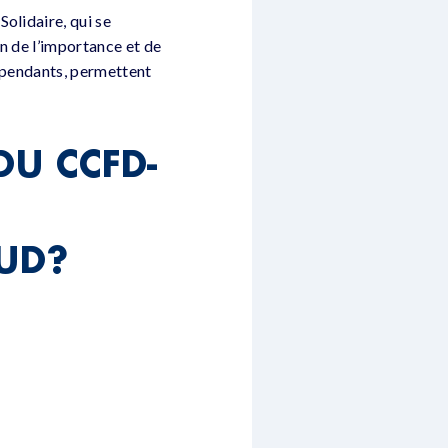
olidaire, qui se
on de l’importance et de
dépendants, permettent
DU CCFD-
UD?