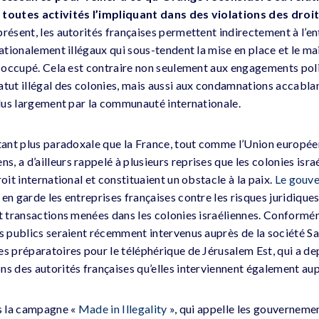
 toutes activités l’impliquant dans des violations des droi
résent, les autorités françaises permettent indirectement à l’ent
nationalement illégaux qui sous-tendent la mise en place et le m
en occupé. Cela est contraire non seulement aux engagements poli
atut illégal des colonies, mais aussi aux condamnations accablan
 plus largement par la communauté internationale.
utant plus paradoxale que la France, tout comme l’Union europée
 a d’ailleurs rappelé à plusieurs reprises que les colonies isra
oit international et constituaient un obstacle à la paix.
Le gouve
en garde les entreprises françaises contre les risques juridiqu
et transactions menées dans les colonies israéliennes. Conformé
rs publics seraient récemment intervenus auprès de la société Sa
es préparatoires pour le téléphérique de Jérusalem Est, qui a de
ns des autorités françaises qu’elles interviennent également aup
ns la campagne «
Made in Illegality
», qui appelle les gouverneme