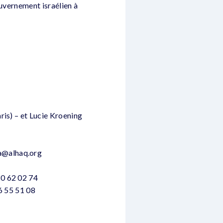
ouvernement israélien à
ris) – et Lucie Kroening
a@alhaq.org
80 62 02 74
56 55 51 08