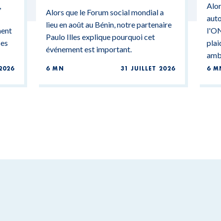
,
Alor
BU
Alors que le Forum social mondial a
auto
lieu en août au Bénin, notre partenaire
ment
l'ON
Paulo Illes explique pourquoi cet
ces
plai
événement est important.
ambi
2026
6 MN
31 JUILLET 2026
6 M