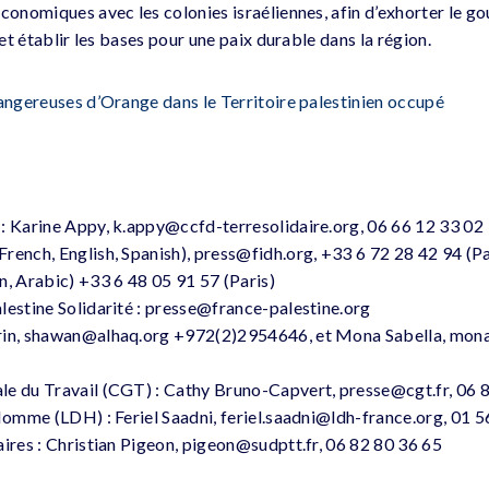
économiques avec les colonies israéliennes, afin d’exhorter le g
 et établir les bases pour une paix durable dans la région.
dangereuses d’Orange dans le Territoire palestinien occupé
: Karine Appy, k.appy@ccfd-terresolidaire.org, 06 66 12 33 02
rench, English, Spanish), press@fidh.org, +33 6 72 28 42 94 (Pa
n, Arabic) +33 6 48 05 91 57 (Paris)
lestine Solidarité : presse@france-palestine.org
arin, shawan@alhaq.org +972(2)2954646, et Mona Sabella, mon
le du Travail (CGT) : Cathy Bruno-Capvert, presse@cgt.fr, 06 
’Homme (LDH) : Feriel Saadni, feriel.saadni@ldh-france.org, 01 
aires : Christian Pigeon, pigeon@sudptt.fr, 06 82 80 36 65