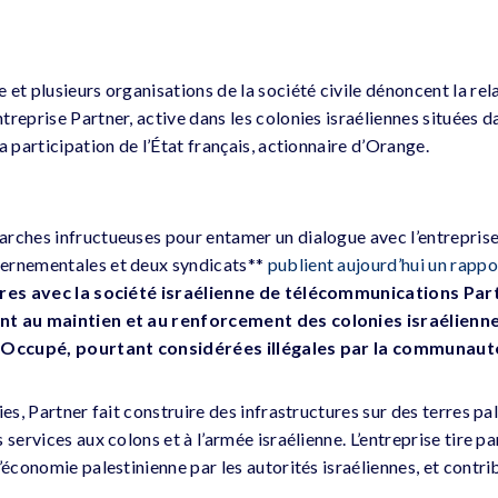
et plusieurs organisations de la société civile dénoncent la rela
reprise Partner, active dans les colonies israéliennes situées da
a participation de l’État français, actionnaire d’Orange.
rches infructueuses pour entamer un dialogue avec l’entreprise
ernementales et deux syndicats**
publient aujourd’hui un rappo
aires avec la société israélienne de télécommunications Pa
nt au maintien et au renforcement des colonies israélienne
n Occupé, pourtant considérées illégales par la communauté
ies, Partner fait construire des infrastructures sur des terres pa
services aux colons et à l’armée israélienne. L’entreprise tire par
’économie palestinienne par les autorités israéliennes, et contrib