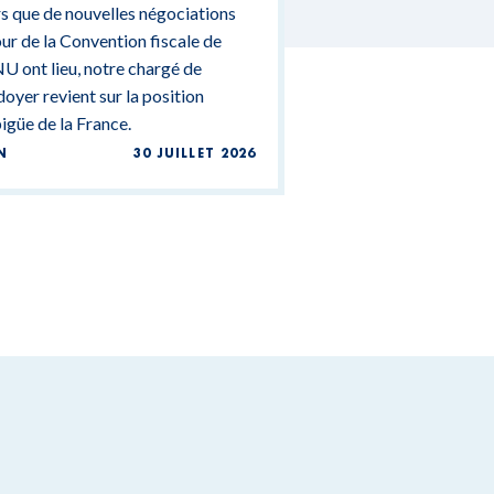
s que de nouvelles négociations
DGÉTAIRES
ur de la Convention fiscale de
U ont lieu, notre chargé de
doyer revient sur la position
güe de la France.
N
30 JUILLET 2026