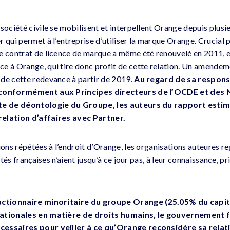
société civile se mobilisent et interpellent Orange depuis plusi
 qui permet à l’entreprise d’utiliser la marque Orange. Crucial p
e contrat de licence de marque a même été renouvelé en 2011, et
e à Orange, qui tire donc profit de cette relation. Un amendem
de cette redevance à partir de 2019.
Au regard de sa respons
 conformément aux Principes directeurs de l’OCDE et des N
rte de déontologie du Groupe, les auteurs du rapport esti
elation d’affaires avec Partner.
ions répétées à l’endroit d’Orange, les organisations auteures re
rités françaises n’aient jusqu’à ce jour pas, à leur connaissance, p
 actionnaire minoritaire du groupe Orange (25.05% du capit
nationales en matière de droits humains, le gouvernement 
cessaires pour veiller à ce qu’Orange reconsidère sa relat