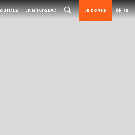
JE DONNE
FR
SOUTIENS
JE M’INFORME